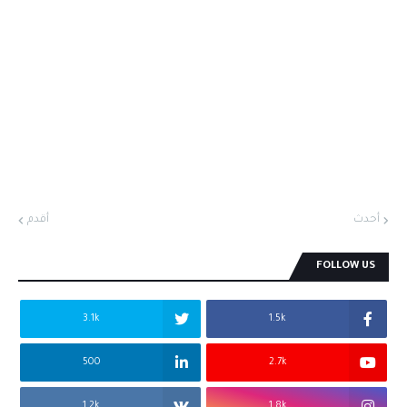
أحدث
أقدم
FOLLOW US
3.1k
1.5k
500
2.7k
1.2k
1.8k