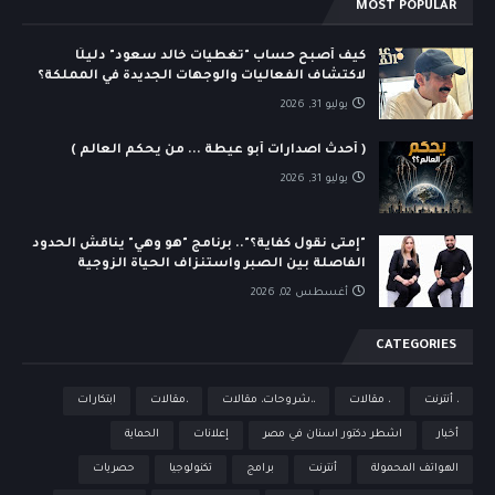
MOST POPULAR
كيف أصبح حساب "تغطيات خالد سعود" دليلًا
لاكتشاف الفعاليات والوجهات الجديدة في المملكة؟
يوليو 31, 2026
( أحدث اصدارات أبو عيطة ... من يحكم العالم )
يوليو 31, 2026
"إمتى نقول كفاية؟".. برنامج "هو وهي" يناقش الحدود
الفاصلة بين الصبر واستنزاف الحياة الزوجية
أغسطس 02, 2026
CATEGORIES
، أنترنت
، مقالات
،،شروحات، مقالات
،مقالات
ابتكارات
أخبار
اشطر دكتور اسنان في مصر
إعلانات
الحماية
الهواتف المحمولة
أنترنت
برامج
تكنولوجيا
حصريات