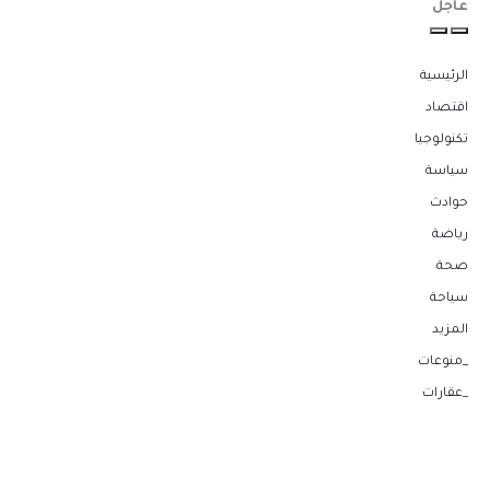
عاجل
الرئيسية
اقتصاد
تكنولوجيا
سياسة
حوادث
رياضة
صحة
سياحة
المزيد
_منوعات
_عقارات