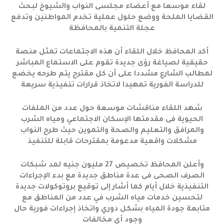
لقاء موسعا مع أعضاء مجلسى النواب والشيوخ لبحث
القضايا الملحة ووضع حلول عملية تخدم المواطنين وتدفع
عجلة التنمية بالمحافظة
أكد المحافظ خلال اللقاء أن هذه الاجتماعات تمثل منصة
حقيقية لصياغة رؤى جديدة تقوم على الاستماع المباشر
لمطالب الشارع مشددا على أن كل مقترح يتم طرحه يخضع
للدراسة الفورية تمهيدا لاتخاذ قرارات تنفيذية سريعة
شهد اللقاء مناقشات موسعة حول عدد من الملفات
الحيوية فى مقدمتها الإسكان الاجتماعي ومياه الشرب
والمرافق والتعليم والصحة والتموين حيث طرح النواب
مشكلات واقعية مدعومة بمقترحات قابلة للتنفيذ
وأعلن المحافظ تخصيص 27 مليون جنيه لمد شبكات
الصرف الصحى فى عدة مناطق جديدة مع بدء الإجراءات
التنفيذية خلال أيام كما أشار إلى توقيع بروتوكولات جديدة
لتحسين خدمات مياه الشرب في عدد من المناطق مع
متابعة جودة المياه بشكل دوري واتخاذ إجراءات فورية حال
وجود أي مخالفات