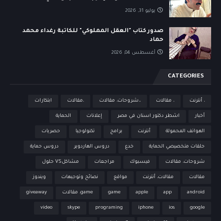
يوليو 31, 2026
صدور كتاب "العقل المملوكي" للكاتبة رغداء محمد
حماد
أغسطس 04, 2026
CATEGORIES
، أنترنت
، مقالات
،،شروحات، مقالات
،مقالات
ابتكارات
أخبار
اشطر دكتور اسنان في مصر
إعلانات
الحماية
الهواتف المحمولة
أنترنت
برامج
تكنولوجيا
حصريات
حلقات متخصيصي الحماية
خدع
دروس الهاردوير
دروس حماية
شروحات، مقالات
فيسبوك
مراجعات
مشاكلVS حلول
مقالات
مقالات، أنترنت
مواقع
نصائح وتوجيهات
ويندوز
android
app
apple
game
game، مقالات
giveaway
video
skype
programing
iphone
ios
google