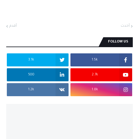
أحدث
أقدم
FOLLOW US
3.1k
1.5k
500
2.7k
1.2k
1.8k