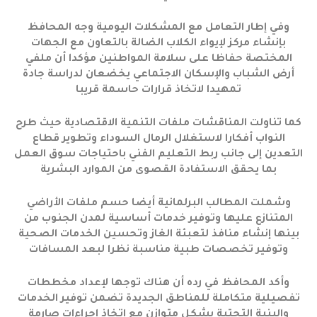
وفي إطار التعامل مع المشكلات اليومية وجه المحافظ
بإنشاء مركز لإيواء الكلاب الضالة بالتعاون مع الجهات
المختصة حفاظا على سلامة المواطنين مؤكدا أن ملفي
أرض الشباب والإسكان الاجتماعي يخضعان لدراسة جادة
تمهيدا لاتخاذ قرارات حاسمة قريبا
كما تناولت المناقشات ملفات التنمية الاقتصادية حيث طرح
النواب أفكارا لاستغلال الرمال السوداء وتطوير قطاع
التعدين إلى جانب ربط التعليم الفني باحتياجات سوق العمل
بما يحقق الاستفادة القصوى من الموارد البشرية
وشملت المطالب البرلمانية أيضا حسم ملفات الأراضي
المتنازع عليها وتوفير خدمات أساسية لمدن الجنوب من
بينها إنشاء منافذ لتعبئة الغاز وتحسين الخدمات الصحية
وتوفير تخصصات طبية مناسبة نظرا لبعد المسافات
وأكد المحافظ في رده أن هناك توجها لإعداد مخططات
تفصيلية متكاملة للمناطق الجديدة تضمن توفير الخدمات
والبنية التحتية بشكل متوازن مع اتخاذ إجراءات صارمة