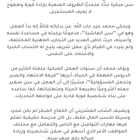
سن مبكرة جدًا، متحديًا الظروف الصعبة بإرادة قوية وطموح
لا يعرف المستحيل.
ويحكي محمد عيد جاب الله عن بداياته قائلاً إنه بدأ العمل
وهو في **سن العاشرة**، مدفوعًا برغبته في مساعدة نفسه
وأسرته، حيث خاض العديد من التجارب المهنية المختلفة،
ولم يتردد في القيام بأي عمل شريف يتيح له اكتساب الخبرة
والاعتماد على النفس.
ويؤكد محمد أن سنوات العمل المبكرة علمته الكثير من
الدروس المهمة في الحياة، أبرزها **قيمة الاجتهاد والصبر
وتحمل المسؤولية**، مشيرًا إلى أن العمل في سن صغير
جعله أكثر وعيًا بطبيعة الحياة ومتطلباتها، كما ساعده
على بناء شخصية قوية قادرة على مواجهة التحديات.
ويضيف الشاب العشريني أن الكفاح المبكر لم يكن مجرد
وسيلة لكسب المال فقط، بل كان مدرسة حقيقية تعلم
فيها مهارات التواصل مع الناس والتعامل مع مختلف
المواقف، الأمر الذي أسهم في صقل شخصيته وزيادة
خبراته رغم صغر سنه.