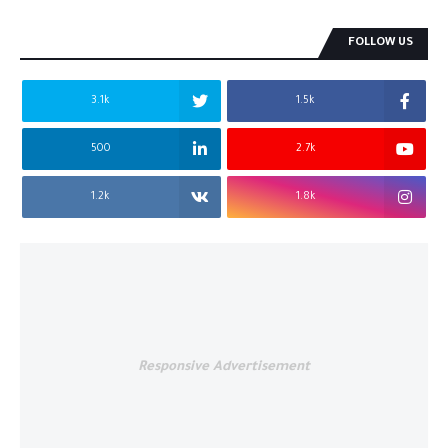
FOLLOW US
3.1k
1.5k
500
2.7k
1.2k
1.8k
Responsive Advertisement