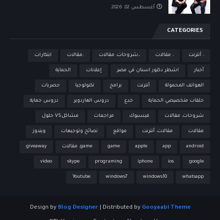
أغسطس 02, 2026
CATEGORIES
، أنترنت
، مقالات
،،شروحات، مقالات
،مقالات
ابتكارات
أخبار
اشطر دكتور اسنان في مصر
إعلانات
الحماية
الهواتف المحمولة
أنترنت
برامج
تكنولوجيا
حصريات
حلقات متخصيصي الحماية
خدع
دروس الهاردوير
دروس حماية
شروحات، مقالات
فيسبوك
مراجعات
مشاكلVS حلول
مقالات
مقالات، أنترنت
مواقع
نصائح وتوجيهات
ويندوز
android
app
apple
game
game، مقالات
giveaway
video
skype
programing
iphone
ios
google
Youtube
windows7
windows10
whatsapp
Design by
Blog Designer
| Distributed by
Gooyaabi Theme