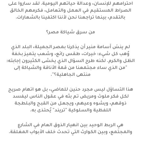
احترامهم للإنسان، وعدالة حياتهم اليومية. لقد ساروا على
الصراط المستقيم في العمل والتعامل، فكرمهم الخالق
بالتقدم، بينما تراجعنا نحن لأننا اكتفينا بالشعارات.
من سرق شياكة مصر؟
لم ينسَ أسامة منير أن يذكرنا بمصر الجميلة، البلد الذي
وُهب كل شيء: خيرات، طقس رائع، وشعب يتميز بخفة
الظل والكرم. لكنه طرح السؤال الذي يخشى الكثيرون إجابته:
"من الذي ساء مجتمعنا من قمة الأناقة والشياكة إلى
منتهى الجاهلية؟".
هذا التساؤل ليس مجرد حنين للماضي، بل هو اتهام صريح
لكل فكر ملوث ومريض تم بثه في عقول الناس ليفسد
ذوقهم، ويشوه وعيهم، ويجعل من القبح والبلطجة
اللفظية والسلوكية "تريند" يُحتذى به.
هي الربط الوحيد بين انهيار الذوق العام في الشارع
والمجتمع، وبين الكوارث التي تحدث خلف الأبواب المغلقة.