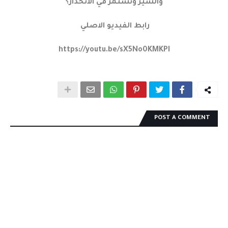
والشير ونستمر في الانحدار؟
رابط الفيديو الاصلي
https://youtu.be/sX5No0KMKPI
POST A COMMENT