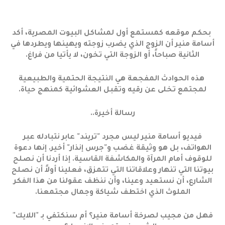
بحكم موقعه كمستمع أول لمشاكل البيوت المصرية، أكد
أسامة منير أن الزوج الذي يضرب زوجته ويهينها ويطردها في
الثانية صباحاً، أو الزوجة التي تخون، لا يأتيا من فراغ.
هذه الحوادث المفجعة هي النتيجة الحتمية والطبيعية
لمجتمع تخلى عن رقيه وتقبل العشوائية كمنهج حياة.
رسالة أخيرة..
فيديو أسامة منير ليس مجرد "تريند" عابر نتبادله عبر
الهواتف، بل هو وثيقة غضب و"جرس إنذار" أخير. إنها دعوة
للوقوف أمام المرآة والمكاشفة القاسية. إذا أردنا أن نصلح
بيوتنا التي تنهار وعلاقاتنا التي تتمزق، فعلينا أولاً أن نصلح
الشارع، أن نستعيد وعينا، وأن ننظف عقولنا من هذا الفكر
الملوث الذي اختطف شياكة وجمال مجتمعنا.
فهل من مجيب لصرخة أسامة منير؟ أم سنكتفي بـ "اللايك"