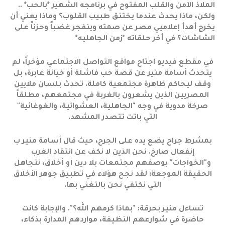
الملاذ الآمن والقلب المفتوح في برنامجه الشهير *بالحب* ..
ولكن، ماذا يحدث عندما يختنق طبيب القلوب؟ وماذا يعني أن
يخرج أهدأ إعلاميي مصر عن صمته وينفجر غضباً وحزناً على
الشاشات؟ في أخر حلقاته *زمن الجاهليه*
في مقطع فيديو اجتاح مواقع التواصل الاجتماعي مؤخراً، لم
يتحدث أسامة منير عن قصة حب فاشلة أو خيانة عابرة، بل
وقف ليحاكم ظاهرة مجتمعية كاملة. تحدث بلسان ملايين
المصريين الذين يشعرون بالغربة في مجتمعهم، مطلقاً
صرخة مدوية في وجه "الجاهلية، العشوائية، والغوغائية"
التي باتت تتصدر المشهد.
بمشرط جراح يضع يده على الجرح، حيث قال أسامة منير ب
إنفعال صارخ. نحن الذين لا نكف عن انتقاد الغرب
و"الخواجات" بوصفهم مجتمعات بلا دين أو أخلاق، نتجاهل
الحقيقة الموجعة: لقد نجح هؤلاء في تطبيق جوهر الأخلاق
التي نكتفي نحن بالتغني بها.
تساءل منير بحرقة: "بماذا كرمهم الله؟". والإجابة كانت
حاضرة في شوارعهم النظيفة، مواردهم المدارة بذكاء،