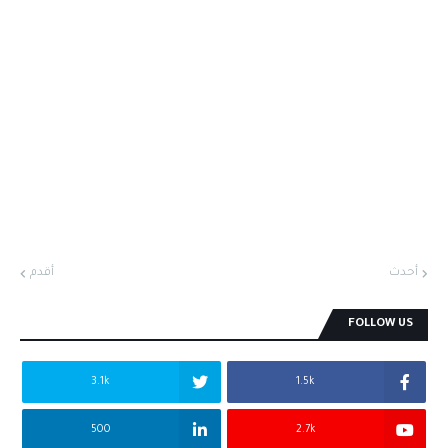
أحدث
أقدم
FOLLOW US
3.1k
1.5k
500
2.7k