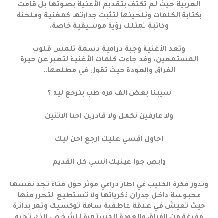
العربية حيث لم تكتف بتقديم الأغنية بصوتها بل قامت
بكتابة الكلمات وتلحينها لتثبت جدارتها كمغنية وملحنة
وكاتبة تمتلك رؤية موسيقية خاصة.
وتعد الأغنية وجبة درامية دسمة تلمس قلوب
المستمعين، وقد جاءت كلمات الأغنية لتعبر عن حيرة
الفراق والعودة حيث تقول في مطلعها..
سيبنا بعض الف مره طب بنرجع ليه ؟
ولا عارفين نكمل ولا قادرين احنا الاتنين
احاول اقسي عليك ارجع احن ليك
وابص جوا عينيك انسي كل القديم
وتدور فكرة الكليب في إطار درامي مؤثر حول فتاة تجد نفسها
محبوسة داخل جدران ذكرياتها ولا تستطيع التحرر منها
حيث تعيش في علاقة عاطفية سامة توكسيك وتمر بدائرة
مفرغة من الفراق والعودة المستمرة للشخص الذي تحبه