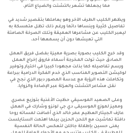
مما يجعلها تشعر بالتشتت والضياع التام.
ويظهر الكليب الطرف الآخر وهو يعاملها بتقصير شديد في
تفاصيل كثيرة وينساها دائما ورغم ذلك تظل متمسكة به
ليعبر الكليب عن مشاعرها العميقة وتلك الصرخة الصامتة
التي تعيشها دون أن يسمعها أحد.
وقد خرج الكليب بصورة بصرية مميزة بفضل فريق العمل
الصادق حيث تولت المخرجة أسماء فاروق إخراج العمل
ورسم تفاصيله كما بذلت مجهودا كبيرا في اختيار وتوفير
لوكيشن التصوير المناسب الذي خدم الفكرة الدرامية ببراعة
وتكاملت هذه الرؤية مع عدسة المصور دبور الذي نجح في
نقل مشاعر التشتت والعزلة عبر الإضاءة والزوايا.
وعلى الصعيد الموسيقي حظيت الأغنية بتوزيع عصري
ومميز لموزع الموسيقى دي جي لونزو وشارك في العمل
عازف الجيتار العظيم عمر خالد الذي أضافت لمساته روحا
دافئة تماشيت مع اللحن الحزين بينما اهتمت الستايلست
يمنى حسين بإطلالة جاكلن لتعكس الحالة النفسية