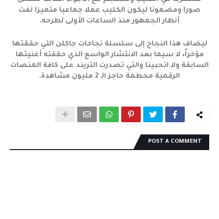
للمطربة في الكليب وتنسجم مع الأجواء العامة للعمل
صورا ومضمونا ليكون الكليب عملا جماعيا متميزا لفت
أنظار الجمهور منذ الساعات الأولى لطرحه.
ليضاف هذا النجاح إلى سلسلة نجاحات جاكلن التي حققتها
مؤخراً، لا سيما بعد الانتشار الواسع الذي حققته أغنيتها
السابقة ولا اتحبينا والتي تصدرت التريند على كافة المنصات
الرقمية محطمة حاجز الـ 2 مليون مشاهدة.
POST A COMMENT