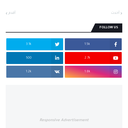
أحدث
أقدم
FOLLOW US
3.1k
1.5k
500
2.7k
1.2k
1.8k
Responsive Advertisement