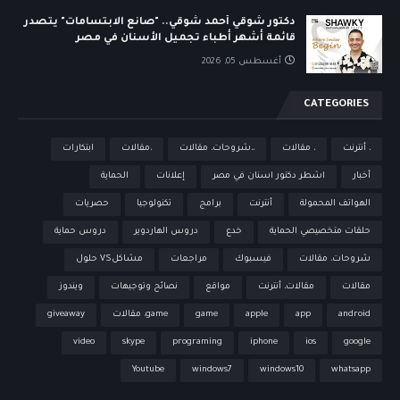
دكتور شوقي أحمد شوقي.. "صانع الابتسامات" يتصدر
قائمة أشهر أطباء تجميل الأسنان في مصر
أغسطس 05, 2026
CATEGORIES
، أنترنت
، مقالات
،،شروحات، مقالات
،مقالات
ابتكارات
أخبار
اشطر دكتور اسنان في مصر
إعلانات
الحماية
الهواتف المحمولة
أنترنت
برامج
تكنولوجيا
حصريات
حلقات متخصيصي الحماية
خدع
دروس الهاردوير
دروس حماية
شروحات، مقالات
فيسبوك
مراجعات
مشاكلVS حلول
مقالات
مقالات، أنترنت
مواقع
نصائح وتوجيهات
ويندوز
android
app
apple
game
game، مقالات
giveaway
video
skype
programing
iphone
ios
google
Youtube
windows7
windows10
whatsapp