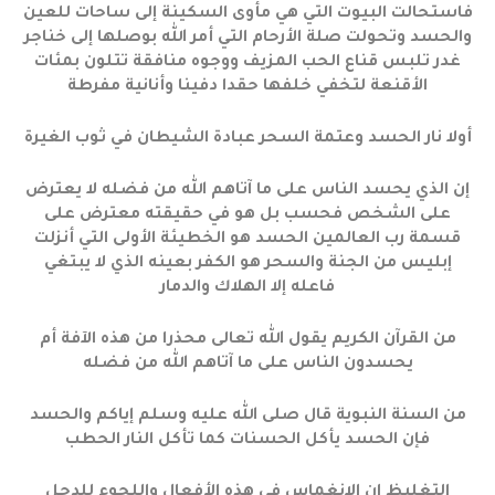
فاستحالت البيوت التي هي مأوى السكينة إلى ساحات للعين
والحسد وتحولت صلة الأرحام التي أمر الله بوصلها إلى خناجر
غدر تلبس قناع الحب المزيف ووجوه منافقة تتلون بمئات
الأقنعة لتخفي خلفها حقدا دفينا وأنانية مفرطة
أولا نار الحسد وعتمة السحر عبادة الشيطان في ثوب الغيرة
إن الذي يحسد الناس على ما آتاهم الله من فضله لا يعترض
على الشخص فحسب بل هو في حقيقته معترض على
قسمة رب العالمين الحسد هو الخطيئة الأولى التي أنزلت
إبليس من الجنة والسحر هو الكفر بعينه الذي لا يبتغي
فاعله إلا الهلاك والدمار
من القرآن الكريم يقول الله تعالى محذرا من هذه الآفة أم
يحسدون الناس على ما آتاهم الله من فضله
من السنة النبوية قال صلى الله عليه وسلم إياكم والحسد
فإن الحسد يأكل الحسنات كما تأكل النار الحطب
التغليظ إن الانغماس في هذه الأفعال واللجوء للدجل