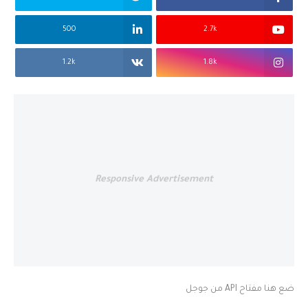
500
2.7k
1.2k
1.8k
Responsive Advertisement
ضع هنا مفتاح API من جوجل