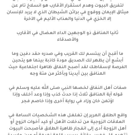
لتفريق البيوت وهدم استقرار الأقارب هو انسلاخ تام عن
ميثاق الإيمان ووقوع في براثن الشيطان الذي لا يريد للإنسان
إلا الخزي في الدنيا والعذاب الأليم في الآخرة
ثانيا المنافق ذو الوجهين الداء العضال في الأقارب
والأصدقاء
ما أقبح أن يبتسم لك القريب وفي صدره حقد دفين وما
أبشع أن يظهر لك الصديق مودة كاذبة بينما هو يتحين
الفرصة لإسقاطك لقد أصبح النفاق ظاهرة اجتماعية حيث
المنافق بين أيدينا وبأكثر من مئة وجه
صفات أهل النفاق لخصها النبي صلى الله عليه وسلم في
قوله آية المنافق ثلاث إذا حدث كذب وإذا وعد أخلف وإذا
اؤتمن خان وزاد في رواية أخرى وإذا خاصم فجر
واقع الطلاق المرير إن تغلغل هذه الشخصيات السامة في
العلاقات الزوجية من تدخلات الأهل أو كيد أخوات الزوج أو
أهل الزوجة أدى إلى انفجار ظاهرة الطلاق فأصبحت البيوت