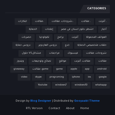
CATEGORIES
، أنترنت
، مقالات
،،شروحات، مقالات
،مقالات
ابتكارات
أخبار
اشطر دكتور اسنان في مصر
إعلانات
الحماية
الهواتف المحمولة
أنترنت
برامج
تكنولوجيا
حصريات
حلقات متخصيصي الحماية
خدع
دروس الهاردوير
دروس حماية
شروحات، مقالات
فيسبوك
مراجعات
مشاكلVS حلول
مقالات
مقالات، أنترنت
مواقع
نصائح وتوجيهات
ويندوز
android
app
apple
game
game، مقالات
giveaway
video
skype
programing
iphone
ios
google
Youtube
windows7
windows10
whatsapp
Design by
Blog Designer
| Distributed by
Gooyaabi Theme
RTL Version
Contact
About
Home