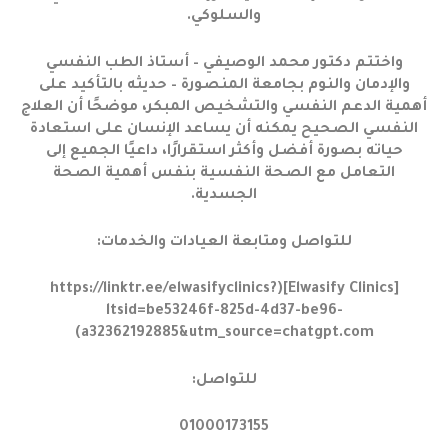
والسلوكي.
واختتم دكتور محمد الوصيفي – أستاذ الطب النفسي
والإدمان والنوم بجامعة المنصورة – حديثه بالتأكيد على
أهمية الدعم النفسي والتشخيص المبكر، موضحًا أن العلاج
النفسي الصحيح يمكنه أن يساعد الإنسان على استعادة
حياته بصورة أفضل وأكثر استقرارًا، داعيًا الجميع إلى
التعامل مع الصحة النفسية بنفس أهمية الصحة
الجسدية.
للتواصل ومتابعة العيادات والخدمات:
[Elwasify Clinics](https://linktr.ee/elwasifyclinics?
ltsid=be53246f-825d-4d37-be96-
a32362192885&utm_source=chatgpt.com)
للتواصل:
01000173155