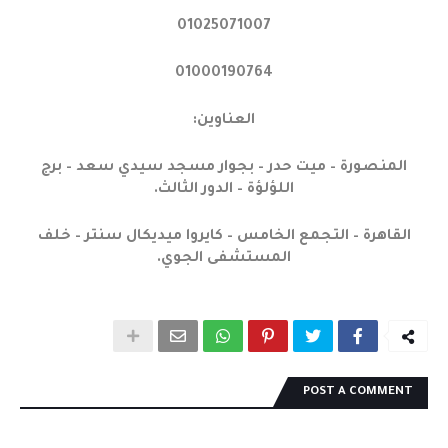
01025071007
01000190764
العناوين:
المنصورة – ميت حدر – بجوار مسجد سيدي سعد – برج
اللؤلؤة – الدور الثالث.
القاهرة – التجمع الخامس – كايروا ميديكال سنتر – خلف
المستشفى الجوي.
POST A COMMENT