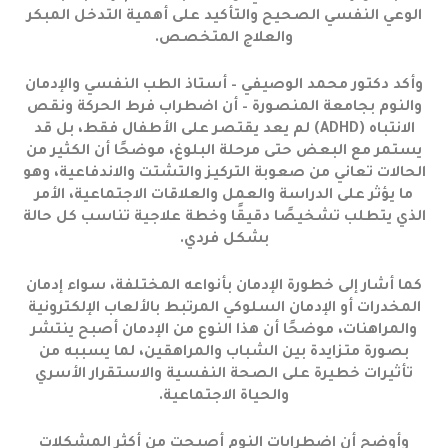
الوعي النفسي الصحيح والتأكيد على أهمية التدخل المبكر
والعلاج المتخصص.
وأكد دكتور محمد الوصيفي – أستاذ الطب النفسي والإدمان
والنوم بجامعة المنصورة – أن اضطراب فرط الحركة ونقص
الانتباه (ADHD) لم يعد يقتصر على الأطفال فقط، بل قد
يستمر مع البعض حتى مرحلة البلوغ، موضحًا أن الكثير من
الحالات تعاني من صعوبة التركيز والتشتت والاندفاعية، وهو
ما يؤثر على الدراسة والعمل والعلاقات الاجتماعية، الأمر
الذي يتطلب تشخيصًا دقيقًا وخطة علاجية تناسب كل حالة
بشكل فردي.
كما أشار إلى خطورة الإدمان بأنواعه المختلفة، سواء إدمان
المخدرات أو الإدمان السلوكي المرتبط بالألعاب الإلكترونية
والمراهنات، موضحًا أن هذا النوع من الإدمان أصبح ينتشر
بصورة متزايدة بين الشباب والمراهقين، لما يسببه من
تأثيرات خطيرة على الصحة النفسية والاستقرار الأسري
والحياة الاجتماعية.
وأوضح أن اضطرابات النوم أصبحت من أكثر المشكلات