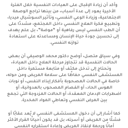
وأكد أن زيادة الإقبال على العيادات النفسية خلال الفترة
الأخيرة يعود إلى عدة أسباب، من بينها تراجع الوصمة
الاجتماعية، وزيادة الوعي النفسي، وتأثير السوشيال ميديا،
وتطبيع فكرة العلاج النفسي داخل المجتمع، مشددًا على
أن الطب النفسي ليس رفاهية أو “موضة”، بل علم يهدف
إلى تحسين جودة حياة الإنسان ومساعدته على استعادة
توازنه النفسي.
وفي سياق متصل، أوضح دكتور محمد الوصيفي أن بعض
الحالات النفسية قد تتجاوز مرحلة العلاج داخل العيادة،
وتحتاج إلى تدخل مكثف أو متابعة مستمرة داخل
المستشفى النفسي حفاظًا على سلامة المريض ومن حوله،
خاصة في الحالات المصحوبة بأفكار إيذاء النفس، أو نوبات
الهوس الحاد، أو الفصام المصحوب بالعدوانية، أو
اضطرابات الإدمان المعقدة، أو الحالات المزدوجة التي تجمع
بين المرض النفسي وتعاطي المواد المخدرة.
كما أشار إلى أن دخول المستشفى النفسي لا يُعد عقابًا أو
فشلًا من المريض أو أسرته، بل قد يكون أحيانًا القرار الأكثر
أمانًا ورحمة لإنقاذ المريض وإعادة استقراره النفسي