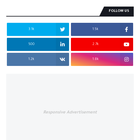
FOLLOW US
3.1k
1.5k
500
2.7k
1.2k
1.8k
Responsive Advertisement