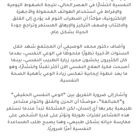
النفسية انتشارًا في العصر الحالي، نتيجة الضغوط اليومية
والإفراط في استخدام الهواتف المحمولة والأجهزة
الإلكترونية، مؤكدًا أن اضطراب النوم قد يؤدي إلى القلق
والاكتئاب وضعف التركيز والإرهاق المستمر وتراجع جودة
الحياة بشكل عام.
وأضاف دكتور محمد الوصيفي أن المجتمع شهد خلال
السنوات الأخيرة تطورًا ملحوظًا في الوعي النفسي، بعدما
كان الكثيرون يخشون مجرد زيارة الطبيب النفسي، بينما
أصبحت فكرة العلاج النفسي الآن أكثر تقبلًا وانتشارًا، وهو
ما يعد خطوة إيجابية تعكس زيادة الوعي بأهمية الصحة
النفسية.
وأشار إلى ضرورة التفريق بين “الوعي النفسي الحقيقي”
و”المبالغة”، موضحًا أن الحزن والقلق والتوتر مشاعر
طبيعية يمر بها أي إنسان، لكن المشكلة تبدأ عندما تستمر
هذه المشاعر لفترات طويلة وتؤثر على قدرة الشخص على
ممارسة حياته بشكل طبيعي، وهنا يصبح طلب المساعدة
النفسية أمرًا ضروريًا.