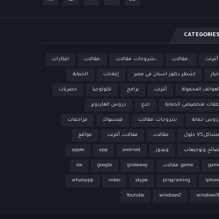
CATEGORIE
 أنترنت
، مقالات
،،شروحات، مقالات
،مقالات
ابتكارات
خبار
اشطر دكتور اسنان في مصر
إعلانات
الحماية
لهواتف المحمولة
أنترنت
برامج
تكنولوجيا
حصريات
لقات متخصيصي الحماية
خدع
دروس الهاردوير
روس حماية
شروحات، مقالات
فيسبوك
مراجعات
شاكلVS حلول
مقالات
مقالات، أنترنت
مواقع
صائح وتوجيهات
ويندوز
android
app
apple
gam
game، مقالات
giveaway
google
ios
whatsapp
video
skype
programing
iphon
Youtube
windows7
windows1