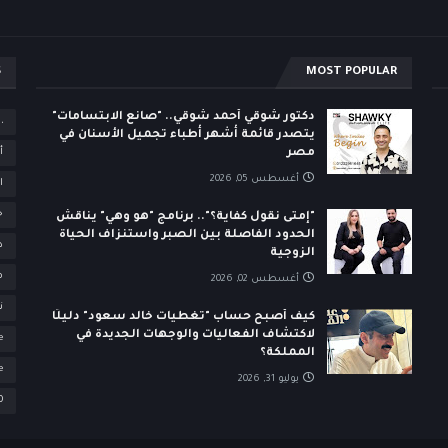
S
MOST POPULAR
دكتور شوقي أحمد شوقي.. "صانع الابتسامات"
،
يتصدر قائمة أشهر أطباء تجميل الأسنان في
مصر
أ
أغسطس 05, 2026
ا
ح
"إمتى نقول كفاية؟".. برنامج "هو وهي" يناقش
الحدود الفاصلة بين الصبر واستنزاف الحياة
د
الزوجية
م
أغسطس 02, 2026
ن
كيف أصبح حساب "تغطيات خالد سعود" دليلًا
لاكتشاف الفعاليات والوجهات الجديدة في
e
المملكة؟
e
يوليو 31, 2026
0