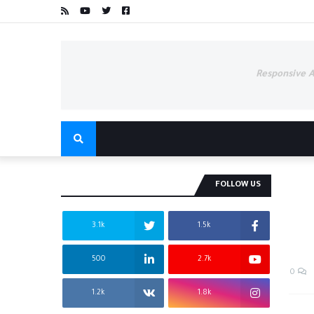
Responsive 
FOLLOW US
3.1k
1.5k
500
2.7k
0
1.2k
1.8k