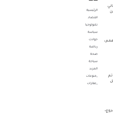
ني
الرئيسية
ن
اقتصاد
تكنولوجيا
سياسة
حوادث
همم،
رياضة
صحة
سياحة
المزيد
تم
_منوعات
ل
_عقارات
روع،