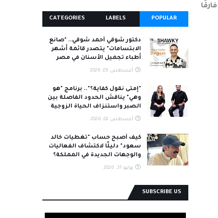
رقًا
CATEGORIES
LABELS
POPULAR
دكتور شوقي أحمد شوقي.. "صانع
الابتسامات" يتصدر قائمة أشهر
أطباء تجميل الأسنان في مصر
أغسطس 05, 2026
"إمتى نقول كفاية؟".. برنامج "هو
وهي" يناقش الحدود الفاصلة بين
الصبر واستنزاف الحياة الزوجية
أغسطس 02, 2026
كيف أصبح حساب "تغطيات خالد
سعود" دليلًا لاكتشاف الفعاليات
والوجهات الجديدة في المملكة؟
يوليو 31, 2026
SUBSCRIBE US