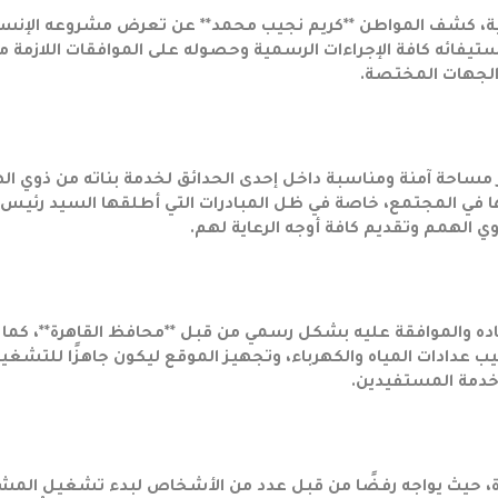
عية، كشف المواطن **كريم نجيب محمد** عن تعرض مشروعه الإنسا
فائه كافة الإجراءات الرسمية وحصوله على الموافقات اللازمة م
لجهات المختصة.
 مساحة آمنة ومناسبة داخل إحدى الحدائق لخدمة بناته من ذوي ال
جها في المجتمع، خاصة في ظل المبادرات التي أطلقها السيد رئيس
ي الهمم وتقديم كافة أوجه الرعاية لهم.
 والموافقة عليه بشكل رسمي من قبل **محافظ القاهرة**، كما 
يب عدادات المياه والكهرباء، وتجهيز الموقع ليكون جاهزًا للتشغي
دمة المستفيدين.
رة، حيث يواجه رفضًا من قبل عدد من الأشخاص لبدء تشغيل المش