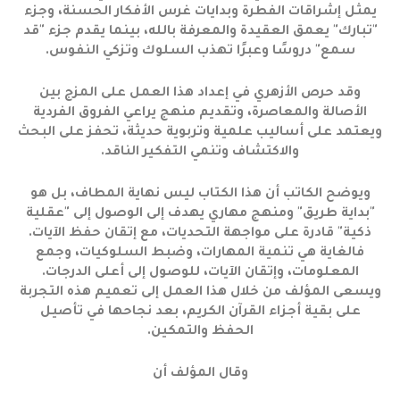
يمثل إشراقات الفطرة وبدايات غرس الأفكار الحسنة، وجزء
"تبارك" يعمق العقيدة والمعرفة بالله، بينما يقدم جزء "قد
سمع" دروسًا وعبرًا تهذب السلوك وتزكي النفوس.
وقد حرص الأزهري في إعداد هذا العمل على المزج بين
الأصالة والمعاصرة، وتقديم منهج يراعي الفروق الفردية
ويعتمد على أساليب علمية وتربوية حديثة، تحفز على البحث
والاكتشاف وتنمي التفكير الناقد.
ويوضح الكاتب أن هذا الكتاب ليس نهاية المطاف، بل هو
"بداية طريق" ومنهج مهاري يهدف إلى الوصول إلى "عقلية
ذكية" قادرة على مواجهة التحديات، مع إتقان حفظ الآيات.
فالغاية هي تنمية المهارات، وضبط السلوكيات، وجمع
المعلومات، وإتقان الآيات، للوصول إلى أعلى الدرجات.
ويسعى المؤلف من خلال هذا العمل إلى تعميم هذه التجربة
على بقية أجزاء القرآن الكريم، بعد نجاحها في تأصيل
الحفظ والتمكين.
وقال المؤلف أن