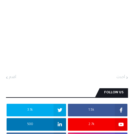
أحدث
أقدم
FOLLOW US
3.1k
1.5k
500
2.7k