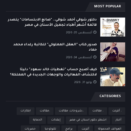
MOST POPULAR
دكتور شوقي أحمد شوقي.. "صانع الابتسامات" يتصدر
قائمة أشهر أطباء تجميل الأسنان في مصر
أغسطس 05, 2026
صدور كتاب "العقل المملوكي" للكاتبة رغداء محمد
حماد
أغسطس 04, 2026
كيف أصبح حساب "تغطيات خالد سعود" دليلًا
لاكتشاف الفعاليات والوجهات الجديدة في المملكة؟
يوليو 31, 2026
CATEGORIES
، أنترنت
، مقالات
،،شروحات، مقالات
،مقالات
ابتكارات
أخبار
اشطر دكتور اسنان في مصر
إعلانات
الحماية
الهواتف المحمولة
أنترنت
برامج
تكنولوجيا
حصريات