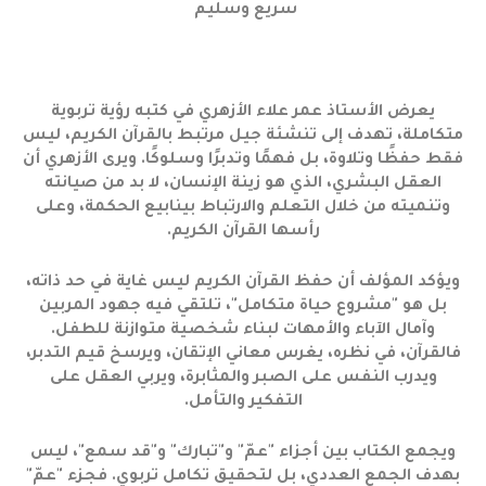
سريع وسليم
يعرض الأستاذ عمر علاء الأزهري في كتبه رؤية تربوية
متكاملة، تهدف إلى تنشئة جيل مرتبط بالقرآن الكريم، ليس
فقط حفظًا وتلاوة، بل فهمًا وتدبرًا وسلوكًا. ويرى الأزهري أن
العقل البشري، الذي هو زينة الإنسان، لا بد من صيانته
وتنميته من خلال التعلم والارتباط بينابيع الحكمة، وعلى
رأسها القرآن الكريم.
ويؤكد المؤلف أن حفظ القرآن الكريم ليس غاية في حد ذاته،
بل هو "مشروع حياة متكامل"، تلتقي فيه جهود المربين
وآمال الآباء والأمهات لبناء شخصية متوازنة للطفل.
فالقرآن، في نظره، يغرس معاني الإتقان، ويرسخ قيم التدبر،
ويدرب النفس على الصبر والمثابرة، ويربي العقل على
التفكير والتأمل.
ويجمع الكتاب بين أجزاء "عمّ" و"تبارك" و"قد سمع"، ليس
بهدف الجمع العددي، بل لتحقيق تكامل تربوي. فجزء "عمّ"