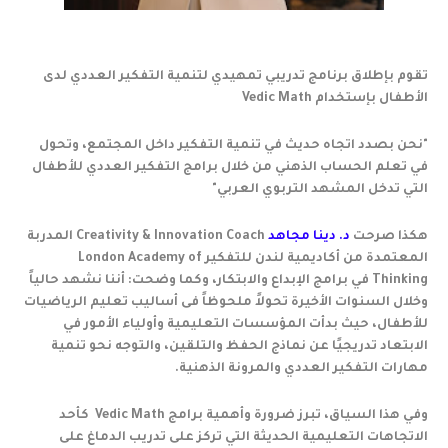
تقوم بإطلاق برنامج تدريبي تمهيدي لتنمية التفكير العددي لدى
الأطفال بإستخدام Vedic Math
"نحن بصدد اتجاه حديث في تنمية التفكير داخل المجتمع، وتحول
في تعلم الحساب الذهني من خلال برامج التفكير العددي للأطفال
التي تدخل المشهد التربوي العربي"
هكذا صرحت
د. دينا مجاهد
Creativity & Innovation Coach المدربة
المعتمدة من أكاديمية لندن للتفكير London Academy of
Thinking في برامج الإبداع والابتكار، وكما وضحت: أننا نشهد حالياً
وخلال السنوات الأخيرة تحولاً ملحوظاً فى أساليب تعليم الرياضيات
للأطفال، حيث بدأت المؤسسات التعليمية وأولياء الأمور في
الابتعاد تدريجيًا عن نماذج الحفظ والتلقين، والتوجه نحو تنمية
مهارات التفكير العددي والمرونة الذهنية.
وفي هذا السياق، تبرز ضرورة وأهمية برامج Vedic Math كأحد
الاتجاهات التعليمية الحديثة التي تركز على تدريب الدماغ على