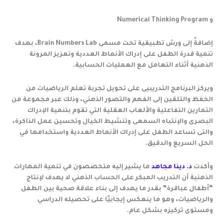
و Numerical Thinking Program
إضافةً إلى ورش تطبيقية تحت مسمى Brain Numbers Lab، بهدف
تنمية قدرة الطفل على إدراك الأنماط العددية وتعزيز المرونة
الذهنية أثناء التعامل مع العمليات الحسابية.
ويركز البرنامج التدريبيى على تحويل تجربة تعلم الرياضيات من
الحفظ والتلقين إلى الفهم والتصور الذهني، وذلك عبر مجموعة من
التمارين التفاعلية والألعاب العقلية التي تقوم بتنمية الإدراك
البصرى والإنتباه السمعى وتنشيط الخيال وتحسين عمل الذاكرة،
والتى تساعد الطفل على إدراك الأنماط العددية واستخدامها في
الحل السريع والدقيق.
وأكدت
د. دينا مجاهد
ما يشير إليه متخصصون في تنمية المهارات
الذهنية أن التدريب المبكر على الحساب الذهني لا يهدف لإنتاج
“أطفال عباقرة” بقدر ما يهدف إلى بناء علاقة صحية بين الطفل
والرياضيات، وهو ما ينعكس إيجابيًا على تحصيله الدراسي
ومستوى تركيزه بشكل عام.