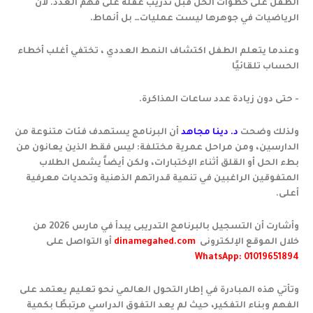
الطفل على خطوات الحل قبل تدريب عقله على فهم العدد. لأن
الرياضيات في جوهرها ليست عمليات… بل أنماط.
وعندما يتعلم الطفل اكتشاف النمط العددي ، تختفي أغلب أخطاء
الحساب تلقائيًا
- حتى دون زيادة عدد ساعات المذاكرة.
ولذلك وضحت
د. دينا مجاهد
أن البرنامج يستهدف فئات متنوعة من
الدارسين، ومن مراحل عمرية مختلفة: ليس فقط الذين يعانون من
بطء الحل أو القلق أثناء الإختبارات، ولكن أيضاً يشمل الطلاب
المتفوقين الراغبين في تنمية قدراتهم الذهنية وتحديات معرفية
أعلى.
وأشارت أن التسجيل بالبرنامج التدريبى يبدأ في مارس 2026 من
خلال الموقع الإلكترونى
dinamegahed.com
أو التواصل على
WhatsApp: 01019651894
وتأتي هذه المبادرة في إطار التحول العالمي نحو تعليم يعتمد على
الفهم وبناء التفكير، حيث لم يعد التفوق الدراسي مرتبطًا بكمية