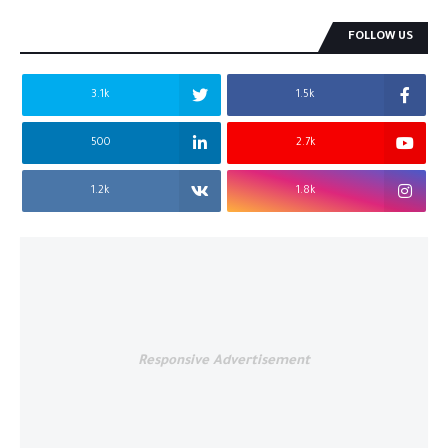
FOLLOW US
3.1k
1.5k
500
2.7k
1.2k
1.8k
Responsive Advertisement