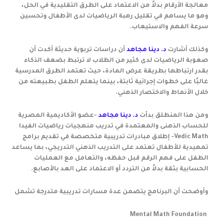
معالجة الأرقام بدلاً من الاعتماد على الطرق التقليدية في الحل،
وهو ما يساهم في تقليل رهبة الرياضيات لدى الأطفال وتحسين
سرعة الفهم والاستيعاب.
وكذلك أشارت
د. دينا مجاهد
أن دراسات تربوية حديثة أكدت أن
صعوبة الرياضيات لدى كثير من الطلاب لا ترتبط بضعف الذكاء
بقدر ارتباطها بطريقة عرض المادة، حيث تعتمد الطرق المدرسية
غالبًا على خطوات إجرائية ثابتة، بينما يتعلم الطفل بطبيعته من
خلال الأنماط والاختصار الذهني.
ومن هذا المنطلق بدأت
د. دينا مجاهد
-عضو الأكاديمية المصرية
للحساب الذهنى والمعتمدة في تدريب منهجيات رياضيات الفيدا
Vedic Math- إطلاق مبادرات تدريبية متخصصة في تقديم برامج
تمهيدية للأطفال تعتمد على التدريب الذهني التدريجي، بما يساعد
الطفل على فهم الرقم قبل حفظه، والتعامل مع العمليات
الحسابية بثقة بدلاً من التردد أو الاعتماد على العد بالأصابع.
وأوضحت أن البرنامج يتضمن عدة مسارات تدريبية متدرجة تشمل
Mental Math Foundation