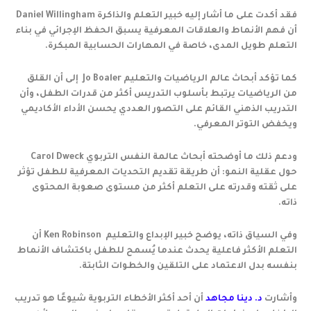
فقد أكدت على ما أشار إليه خبير التعلم والذاكرة Daniel Willingham
أن فهم الأنماط والعلاقات المعرفية يسبق الحفظ الإجرائي في بناء
التعلم طويل المدى، خاصة في المهارات الحسابية المبكرة.
كما تؤكد أبحاث عالم الرياضيات والتعليم Jo Boaler إلى أن القلق
من الرياضيات يرتبط بأسلوب التدريس أكثر من قدرات الطفل، وأن
التدريب الذهني القائم على التصور العددي يحسن الأداء الأكاديمي
ويخفض التوتر المعرفي.
ودعم ذلك ما أوضحته أبحاث عالمة النفس التربوي Carol Dweck
حول عقلية النمو: أن طريقة تقديم التحديات المعرفية للطفل تؤثر
على ثقته وقدرته على التعلم أكثر من مستوى صعوبة المحتوى
ذاته.
وفي السياق ذاته، يوضح خبير الإبداع والتعليم Ken Robinson أن
التعلم الأكثر فاعلية يحدث عندما يُسمح للطفل باكتشاف الأنماط
بنفسه بدل الاعتماد على التلقين والخطوات الثابتة.
وأشارت
د. دينا مجاهد
أن أحد أكثر الأخطاء التربوية شيوعًا هو تدريب