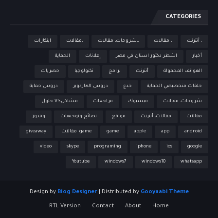
CATEGORIES
، أنترنت
، مقالات
،،شروحات، مقالات
،مقالات
ابتكارات
أخبار
اشطر دكتور اسنان في مصر
إعلانات
الحماية
الهواتف المحمولة
أنترنت
برامج
تكنولوجيا
حصريات
حلقات متخصيصي الحماية
خدع
دروس الهاردوير
دروس حماية
شروحات، مقالات
فيسبوك
مراجعات
مشاكلVS حلول
مقالات
مقالات، أنترنت
مواقع
نصائح وتوجيهات
ويندوز
android
app
apple
game
game، مقالات
giveaway
video
skype
programing
iphone
ios
google
Youtube
windows7
windows10
whatsapp
Design by
Blog Designer
| Distributed by
Gooyaabi Theme
RTL Version
Contact
About
Home