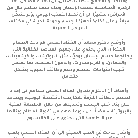
والباحث والمعالج بالطب الصيني، أن الغذاء الصحي يُعد
الركيزة الأساسية لصحة الإنسان وبناء جسد سليم خالٍ من
الأمراض، مشيرًا إلى أن نمط التغذية اليومي يؤثر بشكل
مباشر على كفاءة أجهزة الجسم وجودة الحياة في مختلف
المراحل العمرية.
وأوضح دكتور محمد أن الغذاء الصحي هو ذلك الطعام
المتوازن الذي يحتوي على جميع العناصر الغذائية التي
يحتاجها جسم الإنسان يوميًا، مثل البروتينات، والفيتامينات،
والمعادن، والكربوهيدرات، والدهون الصحية، بما يضمن
تلبية احتياجات الجسم ودعم وظائفه الحيوية بشكل
متكامل.
وأضاف أن الالتزام بتناول الغذاء الصحي يساهم في إمداد
الجسم بالطاقة اللازمة لممارسة الأنشطة اليومية، ويساعد
على بناء خلايا الجسم وتجديدها من خلال الأطعمة الغنية
بالبروتينات، فضلًا عن دوره المهم في تقوية العظام وبنائها
عبر الأطعمة التي تحتوي على الكالسيوم.
وأشار الباحث في الطب الصيني إلى أن الغذاء الصحي يلعب