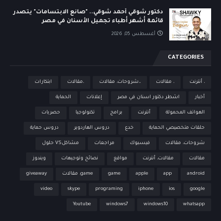
دكتور شوقي أحمد شوقي.. "صانع الابتسامات" يتصدر
قائمة أشهر أطباء تجميل الأسنان في مصر
أغسطس 05, 2026
CATEGORIES
، أنترنت
، مقالات
،،شروحات، مقالات
،مقالات
ابتكارات
أخبار
اشطر دكتور اسنان في مصر
إعلانات
الحماية
الهواتف المحمولة
أنترنت
برامج
تكنولوجيا
حصريات
حلقات متخصيصي الحماية
خدع
دروس الهاردوير
دروس حماية
شروحات، مقالات
فيسبوك
مراجعات
مشاكلVS حلول
مقالات
مقالات، أنترنت
مواقع
نصائح وتوجيهات
ويندوز
android
app
apple
game
game، مقالات
giveaway
video
skype
programing
iphone
ios
google
Youtube
windows7
windows10
whatsapp