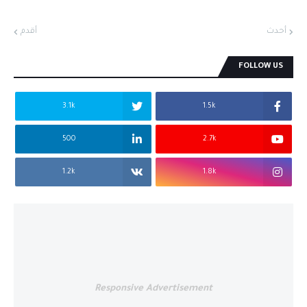
أحدث
أقدم
FOLLOW US
3.1k
1.5k
500
2.7k
1.2k
1.8k
Responsive Advertisement