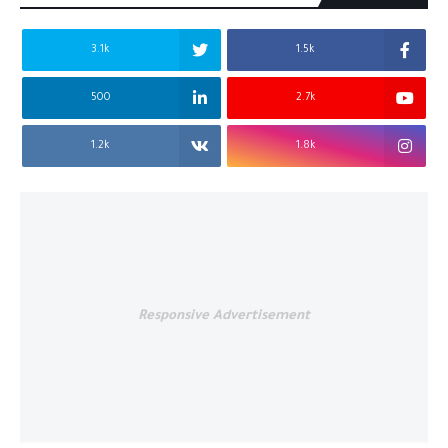
3.1k
1.5k
500
2.7k
1.2k
1.8k
Responsive Advertisement