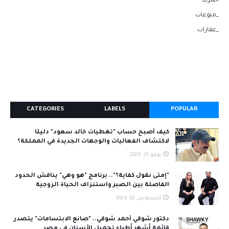
المزيد
_منوعات
_عقارات
CATEGORIES
LABELS
POPULAR
كيف أصبح حساب "تغطيات خالد سعود" دليلًا
لاكتشاف الفعاليات والوجهات الجديدة في المملكة؟
يوليو 31, 2026
"إمتى نقول كفاية؟".. برنامج "هو وهي" يناقش الحدود
الفاصلة بين الصبر واستنزاف الحياة الزوجية
أغسطس 02, 2026
دكتور شوقي أحمد شوقي.. "صانع الابتسامات" يتصدر
قائمة أشهر أطباء تجميل الأسنان في مصر