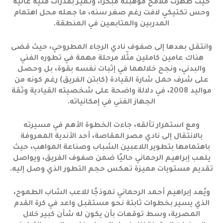
حيث ظهرت ملامح موهبته مبكرًا، وتميّز بقدرات فنية عالية
وحس تكتيكي لافت رغم صغر سنه، ما جعله محل اهتمام
المدربين والمتابعين في المنطقة.
وانتقل بعدها إلى صفوف نادي الرجاء المطروحي، حيث قضى
هناك عامين كاملين مثّلا مرحلة مهمة في تطوره الفني
والبدني، ونجح خلالهما في إثبات نفسه بقوة، بل وحصل
على شرف حمل شارة القيادة (كابتن الفريق) رغم كونه من
مواليد 2008، في دلالة واضحة على شخصيته القيادية وثقة
الجهاز الفني في إمكانياته.
ومع استمرار تألقه، جاءت الخطوة الأهم في مسيرته
بالانتقال إلى نادي مصر المقاصة، أحد الأندية المعروفة
باهتمامها بتطوير اللاعبين الشباب وصناعة المواهب، حيث
يلعب إبراهيم الرحماني حاليًا ضمن صفوف الفريق، ويواصل
تقديم مستويات مميزة تعكس حجم التطور الذي وصل إليه.
ويُعد إبراهيم أحمد الرحماني نموذجًا للاعب الشاب الطموح،
الذي يسير بخطوات ثابتة نحو مستقبل واعد في كرة القدم
المصرية، وسط توقعات بأن يكون له شأن كبير خلال