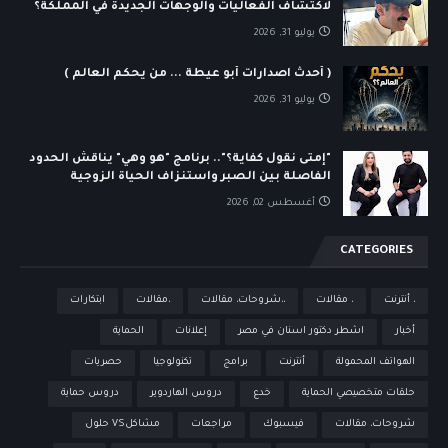
لاكتشاف الفعاليات والوجهات الجديدة في المملكة؟
يوليو 31, 2026
( أحدث اصدارات أبو عيطة ... من يحكم العالم )
يوليو 31, 2026
"إمتى نقول كفاية؟".. برنامج "هو وهي" يناقش الحدود
الفاصلة بين الصبر واستنزاف الحياة الزوجية
أغسطس 02, 2026
CATEGORIES
، أنترنت
، مقالات
،،شروحات، مقالات
،مقالات
ابتكارات
أخبار
اشطر دكتور اسنان في مصر
إعلانات
الحماية
الهواتف المحمولة
أنترنت
برامج
تكنولوجيا
حصريات
حلقات متخصيصي الحماية
خدع
دروس الهاردوير
دروس حماية
شروحات، مقالات
فيسبوك
مراجعات
مشاكلVS حلول