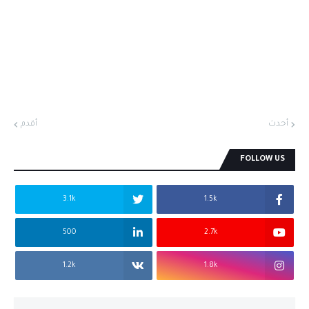
أحدث
أقدم
FOLLOW US
3.1k
1.5k
500
2.7k
1.2k
1.8k