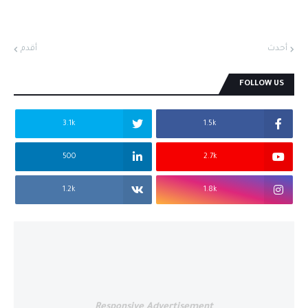
أحدث
أقدم
FOLLOW US
3.1k
1.5k
500
2.7k
1.2k
1.8k
Responsive Advertisement