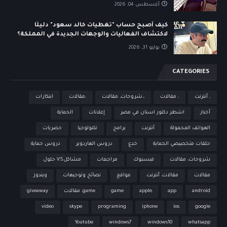
أغسطس 04, 2026
كيف أصبح حساب "تغطيات خالد سعود" دليلًا
لاكتشاف الفعاليات والوجهات الجديدة في المملكة؟
يوليو 31, 2026
CATEGORIES
، أنترنت
، مقالات
،،شروحات، مقالات
،مقالات
ابتكارات
أخبار
اشطر دكتور اسنان في مصر
إعلانات
الحماية
الهواتف المحمولة
أنترنت
برامج
تكنولوجيا
حصريات
حلقات متخصيصي الحماية
خدع
دروس الهاردوير
دروس حماية
شروحات، مقالات
فيسبوك
مراجعات
مشاكلVS حلول
مقالات
مقالات، أنترنت
مواقع
نصائح وتوجيهات
ويندوز
android
app
apple
game
game، مقالات
giveaway
video
skype
programing
iphone
ios
google
Youtube
windows7
windows10
whatsapp