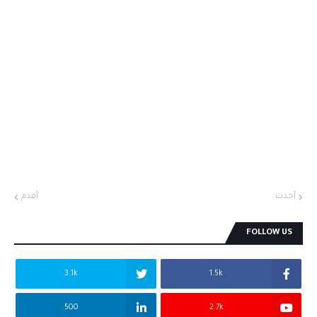
أحدث
أقدم
FOLLOW US
3.1k
1.5k
500
2.7k