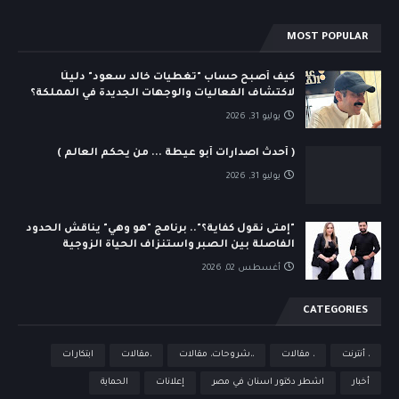
MOST POPULAR
كيف أصبح حساب "تغطيات خالد سعود" دليلًا
لاكتشاف الفعاليات والوجهات الجديدة في المملكة؟
يوليو 31, 2026
( أحدث اصدارات أبو عيطة ... من يحكم العالم )
يوليو 31, 2026
"إمتى نقول كفاية؟".. برنامج "هو وهي" يناقش الحدود
الفاصلة بين الصبر واستنزاف الحياة الزوجية
أغسطس 02, 2026
CATEGORIES
، أنترنت
، مقالات
،،شروحات، مقالات
،مقالات
ابتكارات
أخبار
اشطر دكتور اسنان في مصر
إعلانات
الحماية