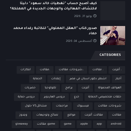
كيف أصبح حساب "تغطيات خالد سعود" دليلًا
لاكتشاف الفعاليات والوجهات الجديدة في المملكة؟
يوليو 31, 2026
صدور كتاب "العقل المملوكي" للكاتبة رغداء محمد
حماد
أغسطس 04, 2026
CATEGORIES
، أنترنت
، مقالات
،،شروحات، مقالات
،مقالات
ابتكارات
أخبار
اشطر دكتور اسنان في مصر
إعلانات
الحماية
الهواتف المحمولة
أنترنت
برامج
تكنولوجيا
حصريات
حلقات متخصيصي الحماية
خدع
دروس الهاردوير
دروس حماية
شروحات، مقالات
فيسبوك
مراجعات
مشاكلVS حلول
مقالات
مقالات، أنترنت
مواقع
نصائح وتوجيهات
ويندوز
android
app
apple
game
game، مقالات
giveaway