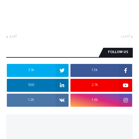
أحدث
أقدم
FOLLOW US
3.1k
1.5k
500
2.7k
1.2k
1.8k