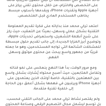
كأحد النماذج التي استطاعت أن تبني حضورًا تدريجيًا قائمًا
على التخصص والالتزام، من خلال محتوى تقني يركز على
أجهزة Apple وتقنيات iPhone، ويقدمها بأسلوب مبسط
يخاطب المستخدم العادي قبل المتخصص.
اعتمد تركي محمد منذ بداياته على فكرة تقديم المعلومة
التقنية بشكل عملي وسهل، بعيدًا عن التعقيد، حيث ركز
على شرح أنظمة التشغيل، واستعراض تحديثات Apple،
وتوضيح أبرز المزايا الجديدة، إلى جانب تقديم حلول مبسطة
للمشكلات الشائعة التي تواجه المستخدمين، وهو ما جعله
قريبًا من جمهور واسع يبحث عن محتوى موثوق وسهل
الفهم.
ومع مرور الوقت، بدأ هذا النهج ينعكس على نمو قناته
وتفاعل المتابعين، حيث أصبح محتواه يُشارك بشكل واسع
بين المهتمين بالتقنية، خاصة أولئك الذين يعتمدون على
أجهزة iPhone ويرغبون في فهمها بشكل أعمق دون الحاجة
إلى خلفية تقنية متقدمة.
ولم يقتصر نشاط تركي محمد على الجانب التقني فحسب،
بل توسع ليشمل مجال التصميم الرقمي وصناعة المحتوى