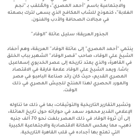
والاجتماعية باسم "أحمد المصري"، والمُلقب بـ "نجم
الغلابة"، كنموذج للشاب المكافح الذي يسعى لترك بصمته
في مجالات الصحافة والأدب والفنون.
الجذور العريقة: سليل عائلة "الوقاد"
ينتمي "أحمد المصري" إلى عائلة الوقاد" العريقة، وهم أحفاد
الشيخ علي الوقاد، صاحب "قصر الوقاد" الشهير بباب الخلق
في القاهرة، والذي يمتد تاريخه إلى عصر الخديوي إسماعيل
باشا. ويعد الشيخ علي الوقاد علامة فارقة في الاقتصاد
المصري القديم، حيث كان رائد صناعة البامبو في مصر
والمورد الحصري لهذا المنتج للجيش المصري في ذلك
الوقت.
وتشير التقارير التاريخية والتوثيقات، بما في ذلك ما تناوله
الإعلامي القدير محمود سعد في حواراته حول تاريخ العائلة،
إلى أن ثروة الوقاد في ذلك العصر بلغت نحو 70 ألف جنيه
ذهبي، مما يعكس المكانة الاقتصادية والاجتماعية الكبيرة
التي تمتع بها أجداده في قلب القاهرة التاريخية.