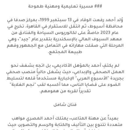
### مسيرة تعليمية ومهنية طموحة
وُلد أحمد رفعت الوقاد في 13 سبتمبر 1999، بمركز صدفا في
محافظة أسيوط، ثم انتقل للاستقرار في القاهرة. تخرج في
عام 2023 حاصلاً على لكالوريوس السياحة والفنادق من
معهد السيوف العالي بالإسكندرية بتقدير عام "جيد"، وهي
المرحلة التي صقلت مهاراته في التعامل مع الجمهور وفهم
طبيعة المجتمع.
لم يكتفِ أحمد بالمؤهل الأكاديمي، بل اتجه بشغف نحو
العمل الصحفي والإبداعي، حيث يشغل حالياً منصب صحفي
بجريدة "الأسبوع العربي" الإخبارية مستخدماً قلمه لتسليط
الضوء على قضايا الناس، مما أكسبه لقب "نجم الغلابة"
تقديراً لقربه من همومهم.
فنان شامل
بعيداً عن مهنة المتاعب، يمتلك أحمد المصري مواهب
متعددة تتنوع بين التأليف والكتابة والرسم والتصوير، حيث