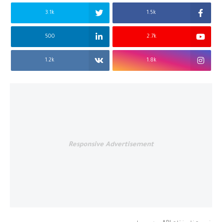
3.1k
1.5k
500
2.7k
1.2k
1.8k
Responsive Advertisement