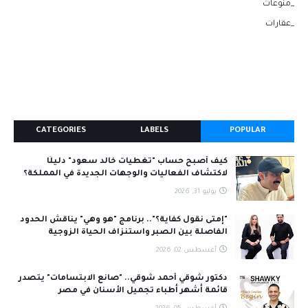
_منوعات
_عقارات
CATEGORIES
LABELS
POPULAR
كيف أصبح حساب "تغطيات خالد سعود" دليلًا
لاكتشاف الفعاليات والوجهات الجديدة في المملكة؟
يوليو 31, 2026
"إمتى نقول كفاية؟".. برنامج "هو وهي" يناقش الحدود
الفاصلة بين الصبر واستنزاف الحياة الزوجية
أغسطس 02, 2026
دكتور شوقي أحمد شوقي.. "صانع الابتسامات" يتصدر
قائمة أشهر أطباء تجميل الأسنان في مصر