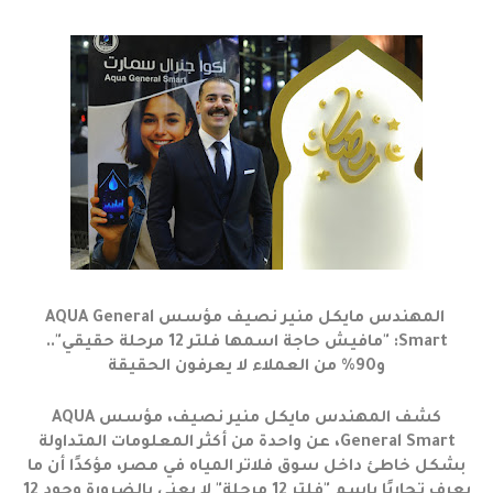
المهندس مايكل منير نصيف مؤسس AQUA General
Smart: "مافيش حاجة اسمها فلتر 12 مرحلة حقيقي"..
و90% من العملاء لا يعرفون الحقيقة
كشف المهندس مايكل منير نصيف، مؤسس AQUA
General Smart، عن واحدة من أكثر المعلومات المتداولة
بشكل خاطئ داخل سوق فلاتر المياه في مصر، مؤكدًا أن ما
يعرف تجاريًا باسم "فلتر 12 مرحلة" لا يعني بالضرورة وجود 12