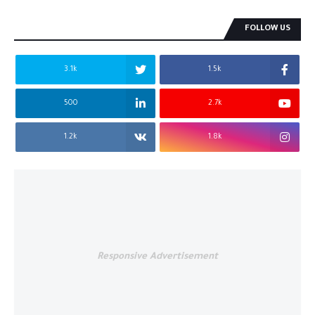
FOLLOW US
3.1k
1.5k
500
2.7k
1.2k
1.8k
Responsive Advertisement