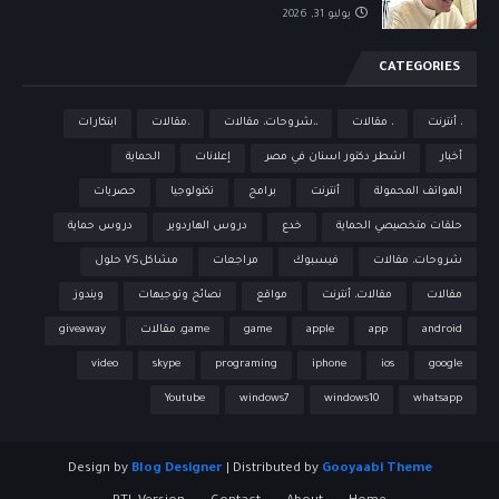
يوليو 31, 2026
CATEGORIES
، أنترنت
، مقالات
،،شروحات، مقالات
،مقالات
ابتكارات
أخبار
اشطر دكتور اسنان في مصر
إعلانات
الحماية
الهواتف المحمولة
أنترنت
برامج
تكنولوجيا
حصريات
حلقات متخصيصي الحماية
خدع
دروس الهاردوير
دروس حماية
شروحات، مقالات
فيسبوك
مراجعات
مشاكلVS حلول
مقالات
مقالات، أنترنت
مواقع
نصائح وتوجيهات
ويندوز
android
app
apple
game
game، مقالات
giveaway
video
skype
programing
iphone
ios
google
Youtube
windows7
windows10
whatsapp
Design by
Blog Designer
| Distributed by
Gooyaabi Theme