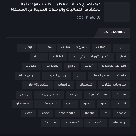
كيف أصبح حساب "تغطيات خالد سعود" دليلًا
لاكتشاف الفعاليات والوجهات الجديدة في المملكة؟
يوليو 31, 2026
CATEGORIES
، أنترنت
، مقالات
،،شروحات، مقالات
،مقالات
ابتكارات
أخبار
اشطر دكتور اسنان في مصر
إعلانات
الحماية
الهواتف المحمولة
أنترنت
برامج
تكنولوجيا
حصريات
حلقات متخصيصي الحماية
خدع
دروس الهاردوير
دروس حماية
شروحات، مقالات
فيسبوك
مراجعات
مشاكلVS حلول
مقالات
مقالات، أنترنت
مواقع
نصائح وتوجيهات
ويندوز
android
app
apple
game
game، مقالات
giveaway
video
skype
programing
iphone
ios
google
Youtube
windows7
windows10
whatsapp