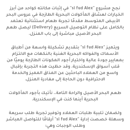
نجح مشروع "si fud Alex" في إثبات مكانته كواحد من أبرز
الخيارات لعشاق المأكولات البحرية الطازجة في عروس البحر
الأبيض المتوسط مقدمًا تجربة طعام استثنائية تعتمد
بالكامل على نظام التوصيل السريع (Delivery) ليصل طعم
البحر الأصيل مباشرة إلى باب المنزل.
ويتميز "si fud Alex" بتقديم تشكيلة واسعة من أطباق
الأسماك والفواكه البحرية الغنية بالنكهات مع الالتزام
بمعايير جودة عالية واختيار أجود المكونات الطازجة يوميًا من
قلب أسواق الإسكندرية. وقد حظيت هذه التجربة بإقبال
واسع من العملاء الباحثين عن المذاق المميز والخدمة
الاحترافية دون الحاجة إلى مغادرة المنزل.
طعم البحر الأصيل والراحة التامة.. نأتيك بأجود المأكولات
البحرية أينما كنت في الإسكندرية.
ولضمان تلبية طلبات العملاء وتوفير تجربة طلب سريعة
وسهلة خصصت إدارة "si fud Alex" أرقامًا للتواصل المباشر
وطلب الوجبات وهي: