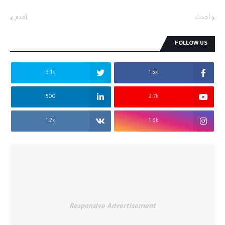
أحدث
أقدم
FOLLOW US
3.1k
1.5k
500
2.7k
1.2k
1.8k
Responsive Advertisement