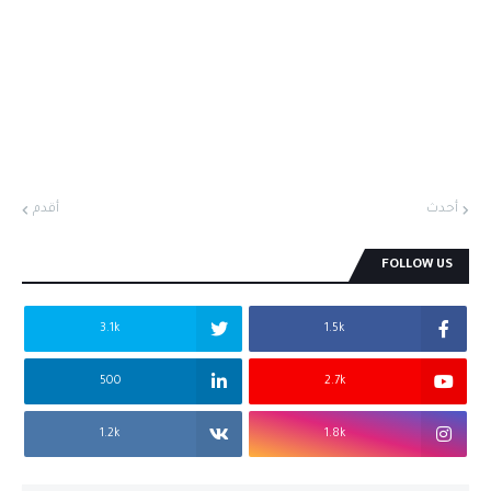
أحدث
أقدم
FOLLOW US
3.1k
1.5k
500
2.7k
1.2k
1.8k