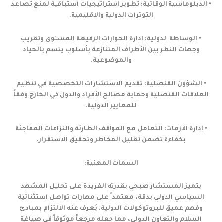
• الدبلوماسية الوقائية: تطوير استراتيجيات استباقية لمنع تصاعد
التوترات الدولية والاقليمية.
• الوساطة الدولية: إدارة الحوارات الرفيعة المستوى وتقريب
وجهات النظر بين الأطراف المتنازعة بأسلوب يتسم بالحياد
والموضوعية.
• الشؤون القنصلية: تقديم الاستشارات التخصصية في تنظيم
العلاقات القنصلية وحماية مصالح الأفراد والدول في الخارج وفقاً
للمعايير الدولية.
• إدارة الأزمات: التعامل مع المواقف الطارئة والنزاعات المفاجئة
بكفاءة تضمن تقليل المخاطر وتحقيق الاستقرار.
السمات المهنية:
يتميز المستشار صبحي بقدرته الفريدة على تحليل المشهد
السياسي الدولي بدقة، معتمداً على مهارات تواصل استثنائية
وفهم عميق للبروتوكولات الدولية. يُعرف عنه الالتزام بمبادئ
السلام والتعاون الدولي، مما جعله مرجعاً موثوقاً في صياغة