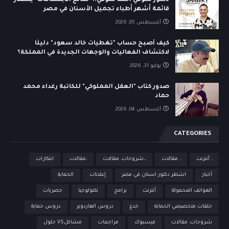
دكتور شوقي أحمد شوقي.. "صانع الابتسامات" يتصدر
قائمة أشهر أطباء تجميل الأسنان في مصر
أغسطس 05, 2026
كيف أصبح حساب "تغطيات خالد سعود" دليلًا
لاكتشاف الفعاليات والوجهات الجديدة في المملكة؟
يوليو 31, 2026
صدور كتاب "العقل المملوكي" للكاتبة رغداء محمد
حماد
أغسطس 04, 2026
CATEGORIES
، أنترنت
، مقالات
،،شروحات، مقالات
،مقالات
ابتكارات
أخبار
اشطر دكتور اسنان في مصر
إعلانات
الحماية
الهواتف المحمولة
أنترنت
برامج
تكنولوجيا
حصريات
حلقات متخصيصي الحماية
خدع
دروس الهاردوير
دروس حماية
شروحات، مقالات
فيسبوك
مراجعات
مشاكلVS حلول