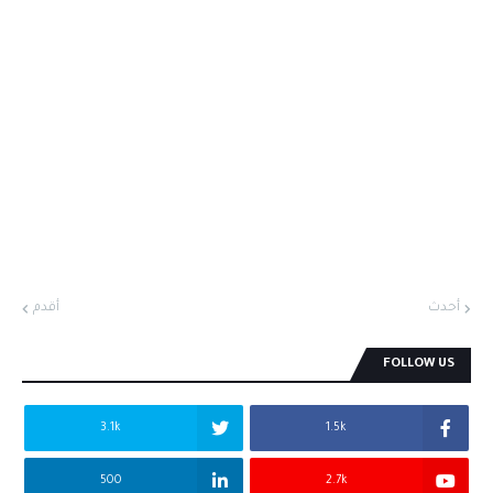
أحدث
أقدم
FOLLOW US
3.1k
1.5k
500
2.7k