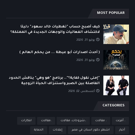
MOST POPULAR
كيف أصبح حساب "تغطيات خالد سعود" دليلًا
لاكتشاف الفعاليات والوجهات الجديدة في المملكة؟
يوليو 31, 2026
( أحدث اصدارات أبو عيطة ... من يحكم العالم )
يوليو 31, 2026
"إمتى نقول كفاية؟".. برنامج "هو وهي" يناقش الحدود
الفاصلة بين الصبر واستنزاف الحياة الزوجية
أغسطس 02, 2026
CATEGORIES
، أنترنت
، مقالات
،،شروحات، مقالات
،مقالات
ابتكارات
أخبار
اشطر دكتور اسنان في مصر
إعلانات
الحماية