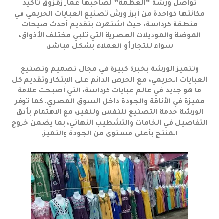
تواصل ورشة “العظمة” لصاحبها عمار زقزوق تأكيد
مكانتها كواحدة من أبرز ورش تصنيع العبايات الحريمي في
منطقة كرداسة، حيث اشتهرت بتقديم أحدث صيحات
الموضة والموديلات العصرية التي تلبي مختلف الأذواق،
سواء للتجار أو العملاء بشكل مباشر.
وتتميز الورشة بخبرة كبيرة في مجال تصميم وتصنيع
العبايات الحريمي، مع الحرص الدائم على الابتكار وتقديم كل
ما هو جديد في عالم عبايات كرداسة، التي أصبحت علامة
مميزة في الأناقة والجودة داخل السوق المصري. كما توفر
الورشة خدمة التصنيع للنفس وللغير، مع الاهتمام بأدق
التفاصيل في الخامات والتشطيب النهائي، بما يضمن خروج
المنتج بأعلى مستوى من الجودة والتميز.