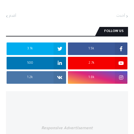
أحدث
أقدم
FOLLOW US
3.1k
1.5k
500
2.7k
1.2k
1.8k
Responsive Advertisement