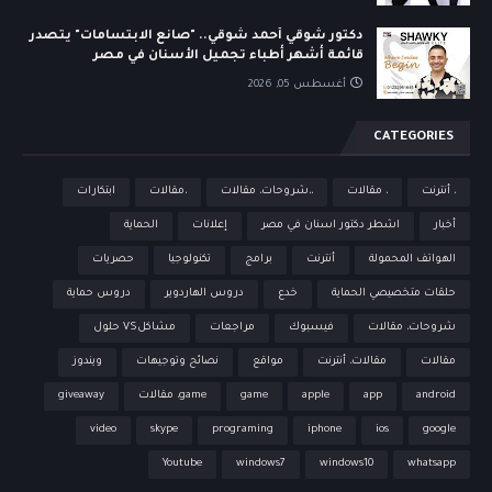
دكتور شوقي أحمد شوقي.. "صانع الابتسامات" يتصدر
قائمة أشهر أطباء تجميل الأسنان في مصر
أغسطس 05, 2026
CATEGORIES
، أنترنت
، مقالات
،،شروحات، مقالات
،مقالات
ابتكارات
أخبار
اشطر دكتور اسنان في مصر
إعلانات
الحماية
الهواتف المحمولة
أنترنت
برامج
تكنولوجيا
حصريات
حلقات متخصيصي الحماية
خدع
دروس الهاردوير
دروس حماية
شروحات، مقالات
فيسبوك
مراجعات
مشاكلVS حلول
مقالات
مقالات، أنترنت
مواقع
نصائح وتوجيهات
ويندوز
android
app
apple
game
game، مقالات
giveaway
video
skype
programing
iphone
ios
google
Youtube
windows7
windows10
whatsapp