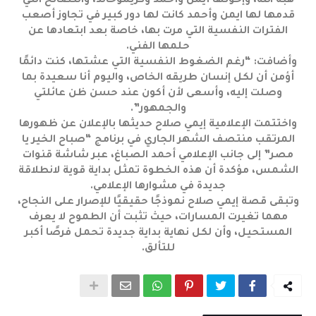
هبة الله، وإخوتها أيمن وأحمد وكريموخالد، والنصائح التي
قدمها لها ايمن وأحمد كانت لها دور كبير في تجاوز أصعب
الفترات النفسية التي مرت بها، خاصة بعد ابتعادها عن
حلمها الفني.
وأضافت: “رغم الضغوط النفسية التي عشتها، كنت دائمًا
أؤمن أن لكل إنسان طريقه الخاص، واليوم أنا سعيدة بما
وصلت إليه، وأسعى لأن أكون عند حسن ظن عائلتي
والجمهور”.
واختتمت الإعلامية إيمي صلاح حديثها بالإعلان عن ظهورها
المرتقب منتصف الشهر الجاري في برنامج “صباح الخير يا
مصر” إلى جانب الإعلامي أحمد الصباغ، عبر شاشة قنوات
الشمس، مؤكدة أن هذه الخطوة تمثل بداية قوية لانطلاقة
جديدة في مشوارها الإعلامي.
وتبقى قصة إيمي صلاح نموذجًا حقيقيًا للإصرار على النجاح،
مهما تغيرت المسارات، حيث تثبت أن الطموح لا يعرف
المستحيل، وأن لكل نهاية بداية جديدة تحمل فرصًا أكبر
للتألق.