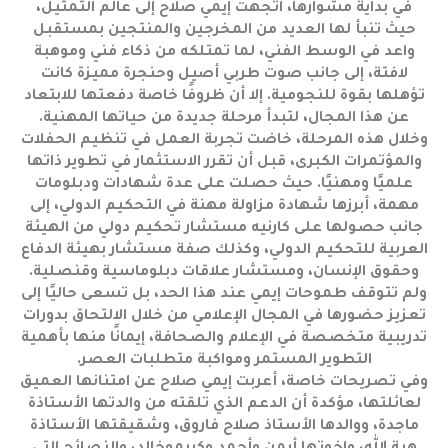
في بداية مشوارها، اتجهت إيمي صلاح إلى عالم التمثيل،
حيث تنبأ لها العديد من المخرجين والمنتجين بمستقبل
واعد في الوسط الفني، لما تمتلكه من ذكاء فني وموهبة
لافتة، إلى جانب صوت طربي أصيل وحنجرة مميزة كانت
تؤهلها بقوة للنجومية. إلا أن ظروفًا خاصة دفعتها للابتعاد
عن هذا المجال، لتبدأ مرحلة جديدة من حياتها المهنية.
وخلال هذه المرحلة، خاضت تجربة العمل في تنظيم الحفلات
والمؤتمرات الكبرى، قبل أن تقرر الاستثمار في تطوير ذاتها
علميًا ومهنيًا. حيث حصلت على عدة شهادات ودبلومات
مهمة، أبرزها شهادة مزاولة مهنة في التحكيم الدولي، إلى
جانب حصولها على كارنيه مستشار تحكيم دولي من الهيئة
العربية للتحكيم الدولي، وكذلك صفة مستشار بهيئة الدفاع
وحقوق الإنسان، ومستشار علاقات دبلوماسية وقنصلية.
ولم تتوقف طموحات إيمي عند هذا الحد، بل تسعى حاليًا إلى
تعزيز حضورها في المجال الإعلامي من خلال الالتحاق بدورات
تدريبية متخصصة في الإعلام والصحافة، إيمانًا منها بأهمية
التطوير المستمر ومواكبة متطلبات العصر.
وفي تصريحات خاصة، أعربت إيمي صلاح عن امتنانها العميق
لعائلتها، مؤكدة أن الدعم الذي تلقته من والدتها الأستاذة
ماجدة، ووالدها الأستاذ صلاح فاروق، وشقيقتها الأستاذة