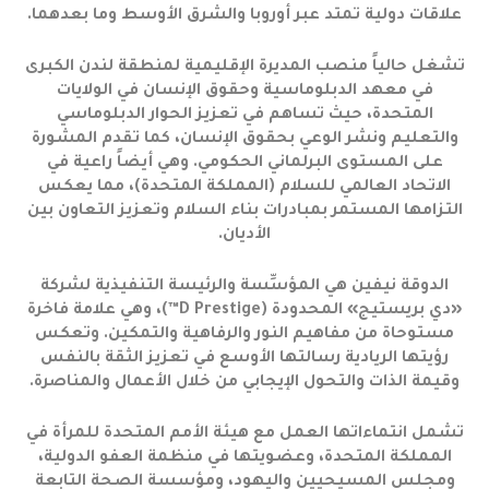
علاقات دولية تمتد عبر أوروبا والشرق الأوسط وما بعدهما.
تشغل حالياً منصب المديرة الإقليمية لمنطقة لندن الكبرى
في معهد الدبلوماسية وحقوق الإنسان في الولايات
المتحدة، حيث تساهم في تعزيز الحوار الدبلوماسي
والتعليم ونشر الوعي بحقوق الإنسان، كما تقدم المشورة
على المستوى البرلماني الحكومي. وهي أيضاً راعية في
الاتحاد العالمي للسلام (المملكة المتحدة)، مما يعكس
التزامها المستمر بمبادرات بناء السلام وتعزيز التعاون بين
الأديان.
الدوقة نيفين هي المؤسِّسة والرئيسة التنفيذية لشركة
«دي بريستيج» المحدودة (D Prestige™️)، وهي علامة فاخرة
مستوحاة من مفاهيم النور والرفاهية والتمكين. وتعكس
رؤيتها الريادية رسالتها الأوسع في تعزيز الثقة بالنفس
وقيمة الذات والتحول الإيجابي من خلال الأعمال والمناصرة.
تشمل انتماءاتها العمل مع هيئة الأمم المتحدة للمرأة في
المملكة المتحدة، وعضويتها في منظمة العفو الدولية،
ومجلس المسيحيين واليهود، ومؤسسة الصحة التابعة