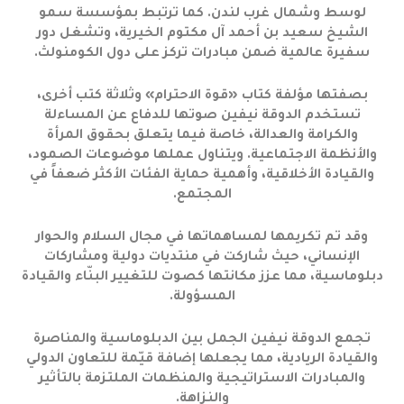
لوسط وشمال غرب لندن. كما ترتبط بمؤسسة سمو
الشيخ سعيد بن أحمد آل مكتوم الخيرية، وتشغل دور
سفيرة عالمية ضمن مبادرات تركز على دول الكومنولث.
بصفتها مؤلفة كتاب «قوة الاحترام» وثلاثة كتب أخرى،
تستخدم الدوقة نيفين صوتها للدفاع عن المساءلة
والكرامة والعدالة، خاصة فيما يتعلق بحقوق المرأة
والأنظمة الاجتماعية. ويتناول عملها موضوعات الصمود،
والقيادة الأخلاقية، وأهمية حماية الفئات الأكثر ضعفاً في
المجتمع.
وقد تم تكريمها لمساهماتها في مجال السلام والحوار
الإنساني، حيث شاركت في منتديات دولية ومشاركات
دبلوماسية، مما عزز مكانتها كصوت للتغيير البنّاء والقيادة
المسؤولة.
تجمع الدوقة نيفين الجمل بين الدبلوماسية والمناصرة
والقيادة الريادية، مما يجعلها إضافة قيّمة للتعاون الدولي
والمبادرات الاستراتيجية والمنظمات الملتزمة بالتأثير
والنزاهة.