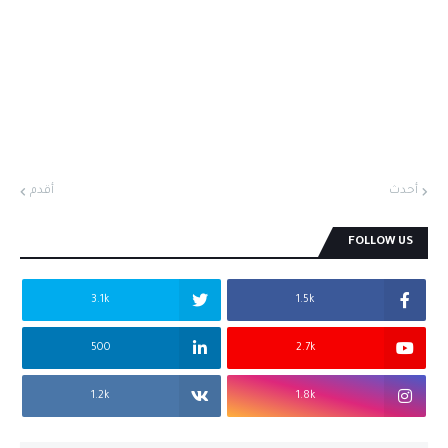
أحدث
أقدم
FOLLOW US
3.1k
1.5k
500
2.7k
1.2k
1.8k