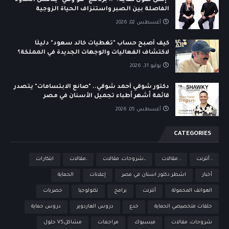
"إمتى نقول كفاية؟".. برنامج "هو وهي" يناقش الحدود
الفاصلة بين الصبر واستنزاف الحياة الزوجية
أغسطس 02, 2026
كيف أصبح حساب "تغطيات خالد سعود" دليلًا
لاكتشاف الفعاليات والوجهات الجديدة في المملكة؟
يوليو 31, 2026
دكتور شوقي أحمد شوقي.. "صانع الابتسامات" يتصدر
قائمة أشهر أطباء تجميل الأسنان في مصر
أغسطس 05, 2026
CATEGORIES
، أنترنت
، مقالات
،،شروحات، مقالات
،مقالات
ابتكارات
أخبار
اشطر دكتور اسنان في مصر
إعلانات
الحماية
الهواتف المحمولة
أنترنت
برامج
تكنولوجيا
حصريات
حلقات متخصيصي الحماية
خدع
دروس الهاردوير
دروس حماية
شروحات، مقالات
فيسبوك
مراجعات
مشاكلVS حلول