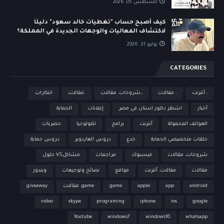
أغسطس 05, 2026
كيف أصبح حساب "تغطيات خالد سعود" دليلًا
لاكتشاف الفعاليات والوجهات الجديدة في المملكة؟
يوليو 31, 2026
CATEGORIES
، أنترنت
، مقالات
،،شروحات، مقالات
،مقالات
ابتكارات
أخبار
اشطر دكتور اسنان في مصر
إعلانات
الحماية
الهواتف المحمولة
أنترنت
برامج
تكنولوجيا
حصريات
حلقات متخصيصي الحماية
خدع
دروس الهاردوير
دروس حماية
شروحات، مقالات
فيسبوك
مراجعات
مشاكلVS حلول
مقالات
مقالات، أنترنت
مواقع
نصائح وتوجيهات
ويندوز
android
app
apple
game
game، مقالات
giveaway
video
skype
programing
iphone
ios
google
Youtube
windows7
windows10
whatsapp