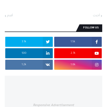
أحدث
أقدم
FOLLOW US
3.1k
1.5k
500
2.7k
1.2k
1.8k
Responsive Advertisement