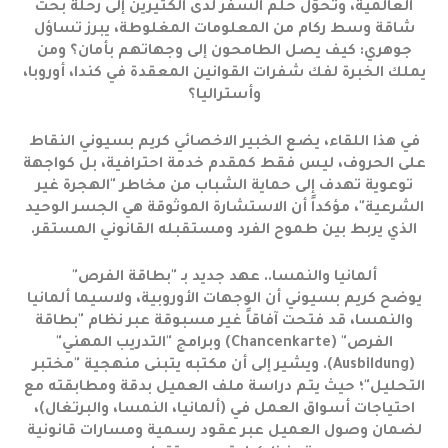
العالمية، وتحوّل حلم السفر لدى الكثيرين إلى رحلة بحث
شاقة وسط ركام من المعلومات المغلوطة، يبرز تساؤل
جوهري: كيف يصل الطامحون إلى وجهاتهم بأمان؟ ومن
يملك الخبرة لفك شفرات القوانين المعقدة في كندا، أوروبا،
وأستراليا؟
في هذا اللقاء، يضع الخبير الاخصائي كريم بسيوني النقاط
على الحروف، ليس فقط كمقدم خدمة احترافية، بل كواجهة
توعوية تهدف إلى حماية الشباب من مخاطر "الهجرة غير
الشرعية"، مؤكداً أن الاستشارة الموثوقة هي الجسر الوحيد
الذي يربط بين طموح الفرد ومستقبله القانوني المستقر.
ألمانيا والنمسا.. عهد جديد بـ "بطاقة الفرص"
يوضح كريم بسيوني أن الوجهات الأوروبية، ولاسيما ألمانيا
والنمسا، قد فتحت آفاقاً غير مسبوقة عبر نظام "بطاقة
الفرص" (Chancenkarte) وبرامج "التدريب المهني"
(Ausbildung). ويشير إلى أن مكتبه يتبنى منهجية "مختبر
التحليل"؛ حيث يتم دراسة ملف العميل بدقة ومطابقته مع
احتياجات أسواق العمل في (ألمانيا، النمسا، والبرتغال)،
لضمان وصول العميل عبر عقود رسمية ومسارات قانونية