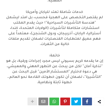
المهنية.
خدمات شاملة تمتد لليابان وأمريكا
لم يقتصر التخصص على الهجرة فحسب، بل امتد ليشمل
"هندسة التأشيرات السياحية"؛ حيث يقدم المكتب
استشارات متكاملة لتأشيرات (الولايات المتحدة، كندا،
أستراليا، اليابان، أذربيجان، ودول الشنجن)، معتمداً على
فهم عميق لمتطلبات القنصليات لضمان تقديم ملفات
خالية من الثغرات.
خاتمة:
إن ما يقدمه كريم بسيوني ليس مجرد إجراءات ورقية، بل هو
"تذكرة أمان" لكل من يبحث عن التطور المهني والمعيشي.
هي دعوة لاختيار "المستشار الأمين" قبل البحث عن
"التأشيرة"، لضمان أن تكون خطوتك القادمة نحو العالم..
خطوة ثابتة ونظامية.