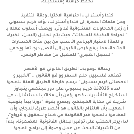
تحفظ كرامته ومستقبله.
كندا وأستراليا.. احترافية الاختيار ودقة التنفيذ
وعن ملفات الهجرة إلى كندا وأستراليا، يؤكد كريم بسيوني
أن زمن المحاولات العشوائية قد ولّى. ويصف أسلوب عمله بـ
"الجراحة الدقيقة للملفات"، حيث يتم تحليل (السن، الخبرة،
واللغة) لاختيار البرنامج الأنسب من بين مئات المسارات
المتاحة، مما يرفع فرص القبول إلى أقصى درجاتها ويحمي
"السجل الهجري" للعميل من مخاطر الرفض.
رسالة توعوية.. الطريق القانوني هو الأقصر
تعتمد فلسبين حلم السفر وواقع القانون .. "الخبير و
الاخصائي كريم بسيوني" يرسم خارطة الطريق الآمنة للهجرة
لعام 2026فة كريم بسيوني على دور مجتمعي يتجاوز
استخراج التأشيرات، فهو يؤمن بأن مكاتب الاستشارات هي
شريك في حماية المجتمع. ويصرح بقوة: "دورنا يبدأ بتوعية
العميل بأن الالتزام بالقانون هو أقصر طريق للنجاح، وأن
المغامرة بالهجرة غير القانونية هي ضياع للحقوق والأرواح".
لذا، يركز المكتب على توفير البدائل القانونية المضمونة، بدءاً
من تأشيرات البحث عن عمل وصولاً إلى برامج الهجرة