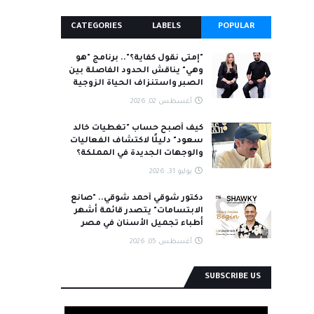
CATEGORIES
LABELS
POPULAR
"إمتى نقول كفاية؟".. برنامج "هو
وهي" يناقش الحدود الفاصلة بين
الصبر واستنزاف الحياة الزوجية
أغسطس 02, 2026
كيف أصبح حساب "تغطيات خالد
سعود" دليلًا لاكتشاف الفعاليات
والوجهات الجديدة في المملكة؟
يوليو 31, 2026
دكتور شوقي أحمد شوقي.. "صانع
الابتسامات" يتصدر قائمة أشهر
أطباء تجميل الأسنان في مصر
أغسطس 05, 2026
SUBSCRIBE US