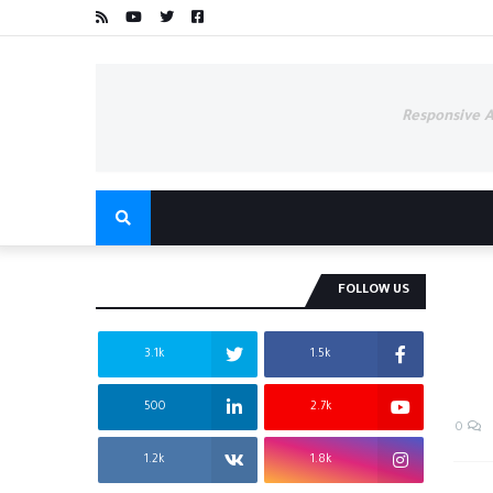
Responsive 
FOLLOW US
3.1k
1.5k
500
2.7k
0
1.2k
1.8k