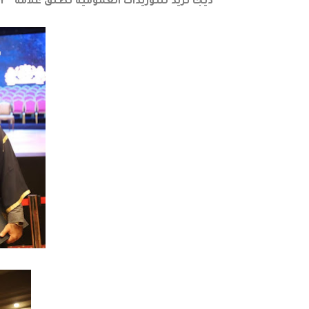
ديجا تريد للتوريدات العمومية تطلق علامة “SNOBY” سنوبي لدخول سوق المنظفات بقيادة د/ محمود مجدي