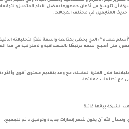
تعزيز قيم الالتزام والمصداقية والعمل الجاد، وهي القيم التي ت
تطاعت الشركة أن تترسخ في أذهان جمهورها بفضل الأداء المتميز والتوقعا
حديث المتابعين في مختلف المجالات.
*أسلم عصام**، الذي يحظى بمتابعة واسعة نظرًا لتحليلاته الدقيق
لجمهور، حتى أصبح اسمه مرتبطًا بالمصداقية والاحترافية في هذا الم
دواتها وتحليلاتها خلال الفترة المقبلة، مع وعد بتقديم محتوى أقوى وأكثر د
ى مع تطلعات عملائها.
ت الشركة بيانها قائلة:
ح، ونسأل الله أن يكون شهر إنجازات جديدة وتوفيق دائم للجميع.