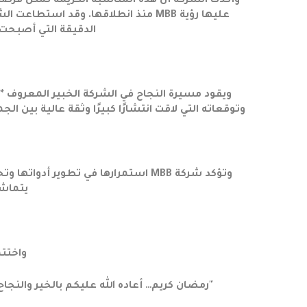
وأكدت الشركة أن هذه المناسبة الكريمة تمثل فرصة ل
عليها رؤية MBB منذ انطلاقها. وقد اس
الدقيقة التي أصبحت 
ويقود مسيرة النجاح في الشركة الخبير المعروف *
وتوقعاته التي لاقت انتشارًا كبيرًا وثقة عالية بين ا
وتؤكد شركة MBB استمرارها في تطوير أ
يتماش
واختتم
"رمضان كريم… أعاده الله عليكم بالخير والنجا