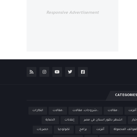
Responsive Advertisement
CATEGORIE
 أنترنت
، مقالات
،،شروحات، مقالات
،مقالات
ابتكارات
خبار
اشطر دكتور اسنان في مصر
إعلانات
الحماية
لهواتف المحمولة
أنترنت
برامج
تكنولوجيا
حصريات