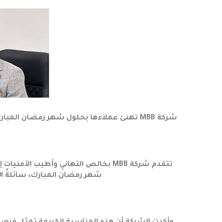
شركة MBB تهنئ عملاءها بحلول شهر رمضان المبارك وتؤكد استمرارها في تقديم توقعات دقيقة بقيادة أسلم عصام
تتقدم شركة MBB بخالص التهاني وأطيب ا
شهر رمضان المبارك، سائلةً الل