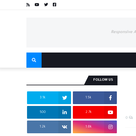
Responsive 
FOLLOW US
3.1k
1.5k
500
2.7k
0
1.2k
1.8k