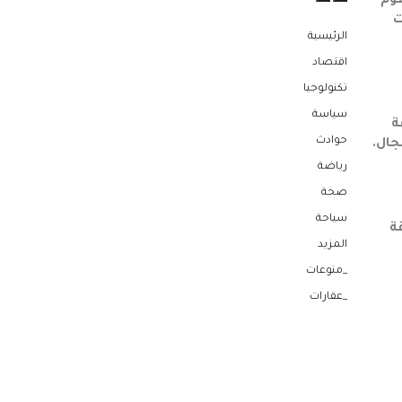
قوم
ت
الرئيسية
اقتصاد
تكنولوجيا
سياسة
ة
حوادث
جال.
رياضة
صحة
سياحة
قة
المزيد
_منوعات
_عقارات