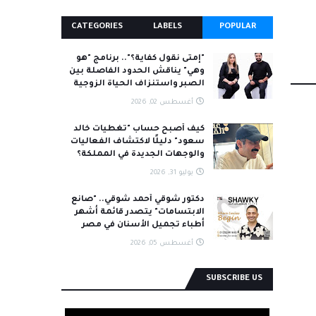
CATEGORIES
LABELS
POPULAR
"إمتى نقول كفاية؟".. برنامج "هو
وهي" يناقش الحدود الفاصلة بين
الصبر واستنزاف الحياة الزوجية
أغسطس 02, 2026
كيف أصبح حساب "تغطيات خالد
سعود" دليلًا لاكتشاف الفعاليات
والوجهات الجديدة في المملكة؟
يوليو 31, 2026
دكتور شوقي أحمد شوقي.. "صانع
الابتسامات" يتصدر قائمة أشهر
أطباء تجميل الأسنان في مصر
أغسطس 05, 2026
SUBSCRIBE US