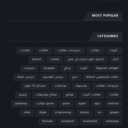
MOST POPULAR
CATEGORIES
، أنترنت
، مقالات
،،شروحات، مقالات
،مقالات
ابتكارات
أخبار
اشطر دكتور اسنان في مصر
إعلانات
الحماية
الهواتف المحمولة
أنترنت
برامج
تكنولوجيا
حصريات
حلقات متخصيصي الحماية
خدع
دروس الهاردوير
دروس حماية
شروحات، مقالات
فيسبوك
مراجعات
مشاكلVS حلول
مقالات
مقالات، أنترنت
مواقع
نصائح وتوجيهات
ويندوز
android
app
apple
game
game، مقالات
giveaway
video
skype
programing
iphone
ios
google
Youtube
windows7
windows10
whatsapp