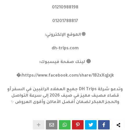
01210988198
01201788817
🌐 الموقع الإلكتروني:
dh-trips.com
🔵 لينك صفحة فيسبوك:
https://www.facebook.com/share/1B2xXqJxjk/�
وتدعو شركة DH Trips جميع العملاء الراغبين في السفر أو
قضاء مصيف مميز في صيف 2026 إلى سرعة التواصل
والحجز المبكر لضمان أفضل الأماكن وأقوى العروض
✨