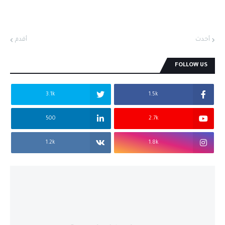
أحدث
أقدم
FOLLOW US
3.1k
1.5k
500
2.7k
1.2k
1.8k