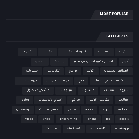
MOST POPULAR
CATEGORIES
، أنترنت
، مقالات
،،شروحات، مقالات
،مقالات
ابتكارات
أخبار
اشطر دكتور اسنان في مصر
إعلانات
الحماية
الهواتف المحمولة
أنترنت
برامج
تكنولوجيا
حصريات
حلقات متخصيصي الحماية
خدع
دروس الهاردوير
دروس حماية
شروحات، مقالات
فيسبوك
مراجعات
مشاكلVS حلول
مقالات
مقالات، أنترنت
مواقع
نصائح وتوجيهات
ويندوز
android
app
apple
game
game، مقالات
giveaway
video
skype
programing
iphone
ios
google
Youtube
windows7
windows10
whatsapp