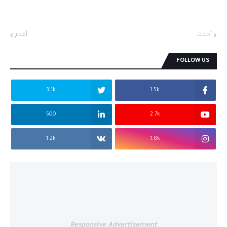
أحدث
أقدم
FOLLOW US
3.1k
1.5k
500
2.7k
1.2k
1.8k
Responsive Advertisement