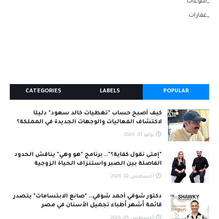
_منوعات
_عقارات
CATEGORIES
LABELS
POPULAR
كيف أصبح حساب "تغطيات خالد سعود" دليلًا
لاكتشاف الفعاليات والوجهات الجديدة في المملكة؟
يوليو 31, 2026
"إمتى نقول كفاية؟".. برنامج "هو وهي" يناقش الحدود
الفاصلة بين الصبر واستنزاف الحياة الزوجية
أغسطس 02, 2026
دكتور شوقي أحمد شوقي.. "صانع الابتسامات" يتصدر
قائمة أشهر أطباء تجميل الأسنان في مصر
أغسطس 05, 2026