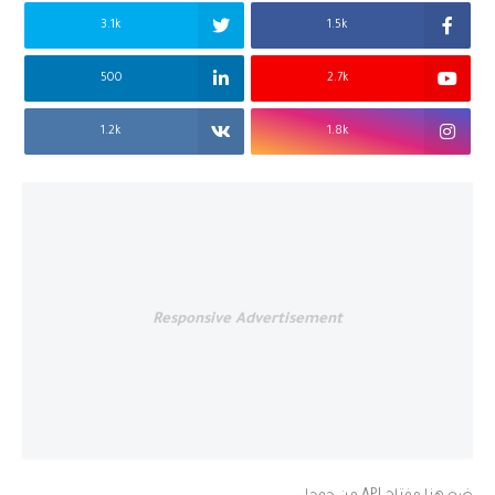
3.1k
1.5k
500
2.7k
1.2k
1.8k
Responsive Advertisement