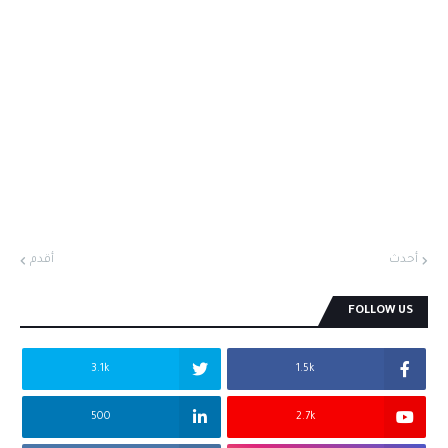
أحدث
أقدم
FOLLOW US
3.1k
1.5k
500
2.7k