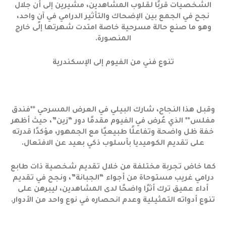
الشخصيات قربًا لقلوب المشاهدين، مشيرين إلى أن جلال
نجح في الجمع بين الإضحاك والتأثير الدرامي في آنٍ واحد،
وهو ما صنع حالة مسرحية خاصة امتدت شهرتها إلى خارج
المنصورة.
تنوع فني من الفيوم إلى الإسكندرية
وقبل هذا النجاح، شارك البيلي في العرض المسرحي **فندق
مفلس** الذي عُرض في الفيوم مقدمًا دور “زين”، حيث أظهر
خفة ظل واضحة وتفاعلًا طبيعيًا مع الجمهور، مؤكدًا قدرته
على تقديم الكوميديا بأسلوب ذكي بعيد عن الافتعال.
كما خاض تجربة مختلفة من خلال تقديم شخصية ذات طابع
درامي غريب مستوحاة من أجواء “الجبانة”، ونجح في تقديم
أداء عميق ترك أثرًا واضحًا لدى المشاهدين، ليبرهن على
تنوع أدواته التمثيلية وعدم انحصاره في نوع واحد من الأدوار.