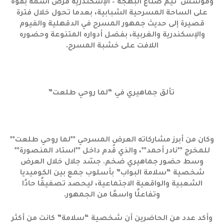
ومؤسس تيم صناع البهجة – الإسكندرية فرض اسمه بقوة
على الساحة المسرحية الشبابية، بعدما تحول خلال فترة
قصيرة إلى حديث جمهور المسرح في الدقهلية والفيوم
والإسكندرية والغربية، بفضل أدواره المتنوعة وحضوره
اللافت على خشبة المسرح.
تألق جماهيري في “لما روحي طلعت”
وكان من أبرز مشاركاته العرض المسرحي **لما روحي طلعت**
للمخرج **نادر أحمد**، والذي قُدم داخل **استاد المنصورة**
وسط حضور جماهيري ضخم. جسّد جلال خلال العرض
شخصية “سلامة البواب” بأسلوب جمع بين الكوميديا
الشعبية والواقعية الاجتماعية، ليحصد تصفيقًا حادًا
وتفاعلًا واسعًا من الجمهور.
وأكد عدد من الحاضرين أن شخصية “سلامة” كانت من أكثر