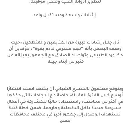
لتطوير أدواته الفنية وصقل موهبته.
إشادات واسعة ومستقبل واعد
نال جلال إشادات كبيرة من المتابعين والمنظمين، حيث
وصفه البعض بأنه “نجم مسرحي قادم بقوة”، مؤكدين أن
حضوره الطبيعي وتواصله الصادق مع الجمهور يميزانه عن
كثير من أبناء جيله.
ويتوقع مهتمون بالمسرح الشبابي أن يشهد اسمه انتشارًا
أوسع خلال الفترة المقبلة، خاصة مع النجاحات التي حققها
في أكثر من محافظة، واستعداده حاليًا للمشاركة في أعمال
مسرحية جديدة داخل الدقهلية وخارجها، ضمن خطة فنية
تستهدف الوصول إلى جمهور أكبر في مختلف محافظات
مصر.