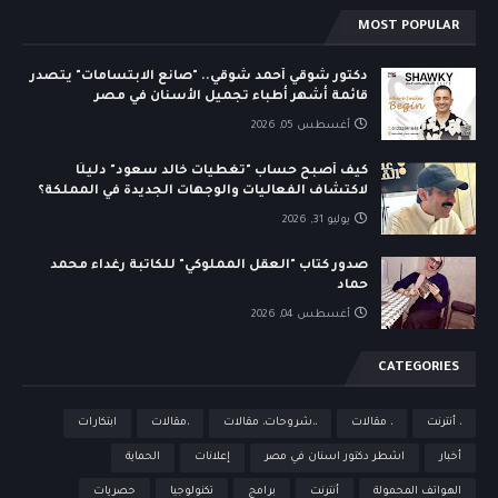
MOST POPULAR
دكتور شوقي أحمد شوقي.. "صانع الابتسامات" يتصدر
قائمة أشهر أطباء تجميل الأسنان في مصر
أغسطس 05, 2026
كيف أصبح حساب "تغطيات خالد سعود" دليلًا
لاكتشاف الفعاليات والوجهات الجديدة في المملكة؟
يوليو 31, 2026
صدور كتاب "العقل المملوكي" للكاتبة رغداء محمد
حماد
أغسطس 04, 2026
CATEGORIES
، أنترنت
، مقالات
،،شروحات، مقالات
،مقالات
ابتكارات
أخبار
اشطر دكتور اسنان في مصر
إعلانات
الحماية
الهواتف المحمولة
أنترنت
برامج
تكنولوجيا
حصريات