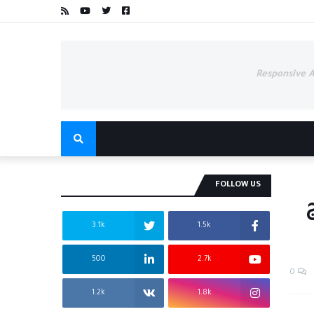
Responsive 
FOLLOW US
3.1k
1.5k
500
2.7k
0
1.2k
1.8k