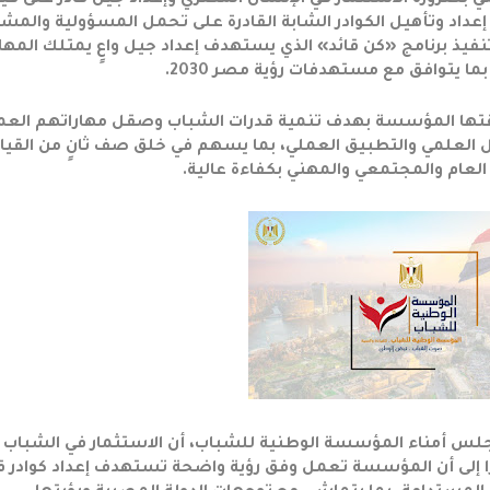
 بضرورة الاستثمار في الإنسان المصري وإعداد جيل قادر على قيا
د وتأهيل الكوادر الشابة القادرة على تحمل المسؤولية والمشا
تنفيذ برنامج «كن قائد» الذي يستهدف إعداد جيل واعٍ يمتلك المها
 بما يتوافق مع مستهدفات رؤية مصر 2030.
 أطلقتها المؤسسة بهدف تنمية قدرات الشباب وصقل مهاراتهم العم
ل العلمي والتطبيق العملي، بما يسهم في خلق صف ثانٍ من القيا
العام والمجتمعي والمهني بكفاءة عالية.
س أمناء المؤسسة الوطنية للشباب، أن الاستثمار في الشباب
ا إلى أن المؤسسة تعمل وفق رؤية واضحة تستهدف إعداد كوادر قا