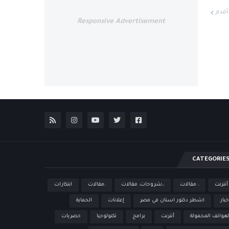
أقدم
Responsive Advertisement
CATEGORIE
 أنترنت
، مقالات
،،شروحات، مقالات
،مقالات
ابتكارات
خبار
اشطر دكتور اسنان في مصر
إعلانات
الحماية
لهواتف المحمولة
أنترنت
برامج
تكنولوجيا
حصريات