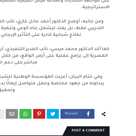
على مواجهة التحديات وصناعة فرص حقيقية للتنمية ا
الاستراتيجية.
ومن جانبه، أوضح الدكتور أحمد عادل غازي، نائب ال
التدريبي فقط، بل يمتد ليشمل بناء الوعي وتنمية م
نماذج شبابية قادرة على التأثير الإيجا
كما أكد الدكتور محمد مرسي، نائب المدير التنفيذي،
المصرية إلى برامج عملية على أرض الواقع، من خلال
مباشر على دعم خط
وفي ختام البيان، أعربت المؤسسة الوطنية للشب
يبذلونه من جهود مخلصة وعمل متواصل إيمانًا بدو
وتحقيق
مشاركة
POST A COMMENT