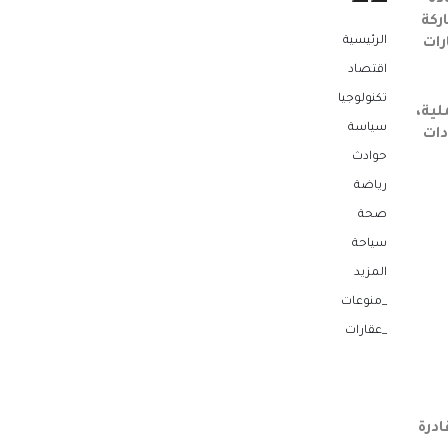
دة
ركة
الرئيسية
رات
اقتصاد
تكنولوجيا
لية،
سياسة
دات
حوادث
رياضة
صحة
سياحة
المزيد
_منوعات
_عقارات
درة