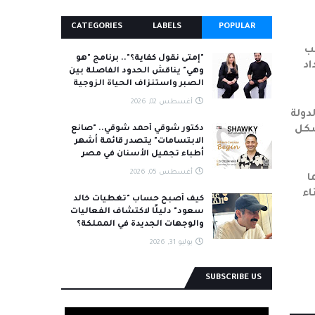
CATEGORIES
LABELS
POPULAR
نب
"إمتى نقول كفاية؟".. برنامج "هو
اد
وهي" يناقش الحدود الفاصلة بين
الصبر واستنزاف الحياة الزوجية
أغسطس 02, 2026
دولة
شكل
دكتور شوقي أحمد شوقي.. "صانع
الابتسامات" يتصدر قائمة أشهر
أطباء تجميل الأسنان في مصر
أغسطس 05, 2026
ا
اء
كيف أصبح حساب "تغطيات خالد
سعود" دليلًا لاكتشاف الفعاليات
والوجهات الجديدة في المملكة؟
يوليو 31, 2026
SUBSCRIBE US