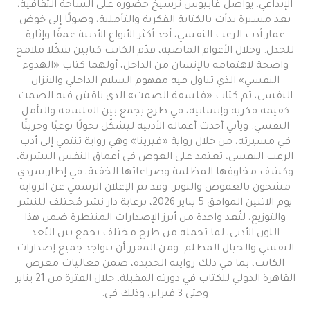
الإبداعي، يواصل غابيوس ترسيخ حضوره على الساحة الثقافية،
بعد مسيرة بدأت بالكتابة الفكرية والتأملية، وصولًا إلى خوض
غمار أدب الرعب النفسي، أحد أكثر الأنواع الأدبية عمقًا وإثارة
للجدل. وخلال الأعوام الماضية، قدّم الكاتب كتابين شكّلا ملامح
واضحة لاهتمامه بالإنسان من الداخل، أولهما كتاب «الهدوء
النفسي» الذي تناول فيه مفهوم السلام الداخلي والاتزان
النفسي، ثم كتاب «فلسفة الصمت» الذي ناقش فيه الصمت
كقيمة فكرية وإنسانية، في طرح يجمع بين الفلسفة والتأمل
النفسي. ويأتي أحدث أعماله الأدبية ليشكّل تحولًا نوعيًا وجريئًا
في مسيرته، من خلال رواية «ڤيرينا» وهي رواية تنتمي إلى أدب
الرعب النفسي، تعتمد على الغوص في أعماق النفس البشرية،
وكشف مخاوفها المظلمة وصراعاتها الخفية، في إطار سردي
مشحون بالغموض والتوتر. وقد تم الإعلان الرسمي عن الرواية
يوم الاثنين الموافق 5 يناير 2026، برعاية دار نشر مُختلف للنشر
والتوزيع، لتُعد واحدة من أبرز الإصدارات المنتظرة ضمن هذا
اللون الأدبي، لما تحمله من طرح مختلف يجمع بين البُعد
النفسي والخيال المظلم. ومن المقرر أن تتواجد جميع إصدارات
الكاتب، بما في ذلك روايته الجديدة، ضمن فعاليات معرض
القاهرة الدولي للكتاب في دورته المقبلة، خلال الفترة من 21 يناير
وحتى 3 فبراير، وذلك في: