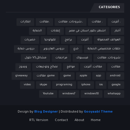
CATEGORIES
، أنترنت
، مقالات
،،شروحات، مقالات
،مقالات
ابتكارات
أخبار
اشطر دكتور اسنان في مصر
إعلانات
الحماية
الهواتف المحمولة
أنترنت
برامج
تكنولوجيا
حصريات
حلقات متخصيصي الحماية
خدع
دروس الهاردوير
دروس حماية
شروحات، مقالات
فيسبوك
مراجعات
مشاكلVS حلول
مقالات
مقالات، أنترنت
مواقع
نصائح وتوجيهات
ويندوز
android
app
apple
game
game، مقالات
giveaway
video
skype
programing
iphone
ios
google
Youtube
windows7
windows10
whatsapp
Design by
Blog Designer
| Distributed by
Gooyaabi Theme
RTL Version
Contact
About
Home