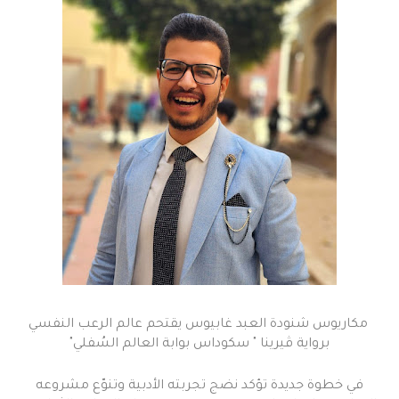
مكاريوس شنودة العبد غابيوس يقتحم عالم الرعب النفسي
برواية ڤيرينا " سكوداس بوابة العالم السُفلي"
في خطوة جديدة تؤكد نضج تجربته الأدبية وتنوّع مشروعه