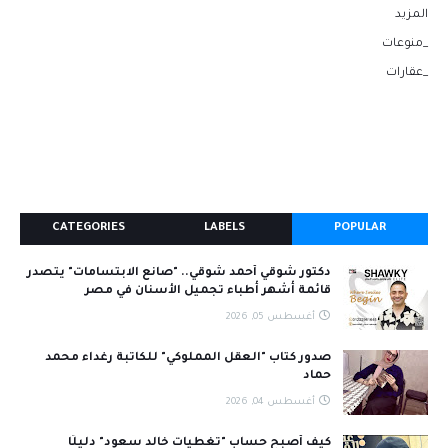
المزيد
_منوعات
_عقارات
CATEGORIES
LABELS
POPULAR
دكتور شوقي أحمد شوقي.. "صانع الابتسامات" يتصدر
قائمة أشهر أطباء تجميل الأسنان في مصر
أغسطس 05, 2026
صدور كتاب "العقل المملوكي" للكاتبة رغداء محمد
حماد
أغسطس 04, 2026
كيف أصبح حساب "تغطيات خالد سعود" دليلًا