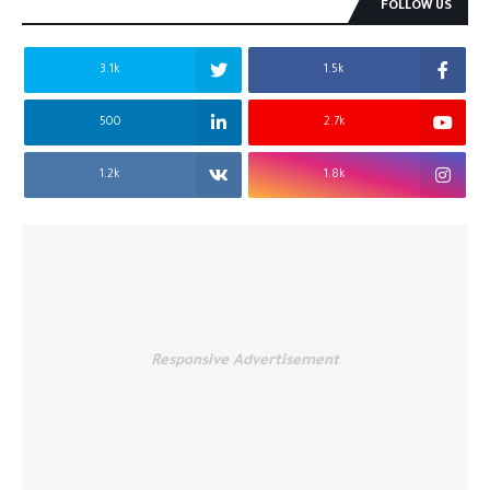
FOLLOW US
3.1k
1.5k
500
2.7k
1.2k
1.8k
Responsive Advertisement