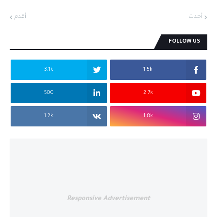
أحدث
أقدم
FOLLOW US
3.1k
1.5k
500
2.7k
1.2k
1.8k
Responsive Advertisement