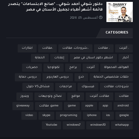
دكتور شوقي أحمد شوقي.. "صانع الابتسامات" يتصدر
قائمة أشهر أطباء تجميل الأسنان في مصر
أغسطس 05, 2026
CATEGORIES
، أنترنت
، مقالات
،،شروحات، مقالات
،مقالات
ابتكارات
أخبار
اشطر دكتور اسنان في مصر
إعلانات
الحماية
الهواتف المحمولة
أنترنت
برامج
تكنولوجيا
حصريات
حلقات متخصيصي الحماية
خدع
دروس الهاردوير
دروس حماية
شروحات، مقالات
فيسبوك
مراجعات
مشاكلVS حلول
مقالات
مقالات، أنترنت
مواقع
نصائح وتوجيهات
ويندوز
android
app
apple
game
game، مقالات
giveaway
video
skype
programing
iphone
ios
google
Youtube
windows7
windows10
whatsapp