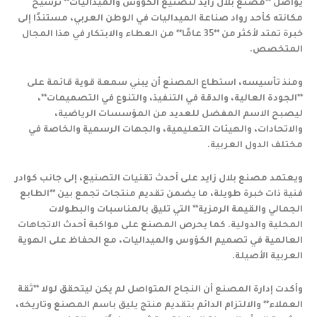
يواصل **مصنع بلال زايد لتصنيع الكؤوس والميداليات** ترسيخ
مكانته كأحد رواد صناعة الميداليات في الوطن العربي، مستندًا إلى
خبرة تمتد لأكثر من **35 عامًا** من العطاء والابتكار في هذا المجال
المتخصص.
ومنذ تأسيسه، استطاع المصنع أن يبني سمعة قوية قائمة على
**الجودة العالية، والدقة في التنفيذ، والتنوع في التصميمات**،
ليصبح الاسم المفضل للعديد من المؤسسات الرياضية،
والاتحادات، والهيئات التعليمية، والجهات الرسمية والخاصة في
مختلف الدول العربية.
ويعتمد مصنع بلال زايد على أحدث تقنيات التصنيع، إلى جانب كوادر
فنية ذات خبرة طويلة، ما يضمن تقديم منتجات تجمع بين **الطابع
الجمالي والقيمة الرمزية** التي تليق بالمناسبات والبطولات
المحلية والدولية. كما يحرص المصنع على مواكبة أحدث الاتجاهات
العالمية في تصميم الكؤوس والميداليات، مع الحفاظ على الهوية
العربية الأصيلة.
وأكدت إدارة المصنع أن النجاح المتواصل لم يكن ليتحقق لولا **ثقة
العملاء** والالتزام الدائم بتقديم منتج يليق باسم المصنع وتاريخه،