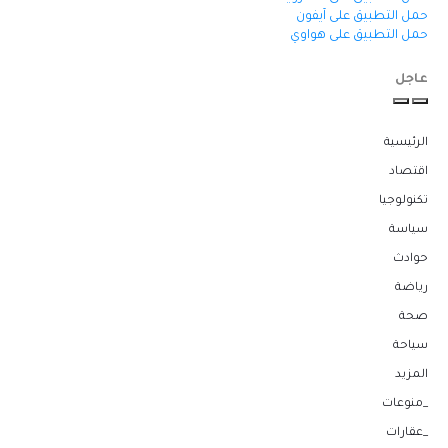
حمل التطبيق على آيفون
حمل التطبيق على هواوي
عاجل
الرئيسية
اقتصاد
تكنولوجيا
سياسة
حوادث
رياضة
صحة
سياحة
المزيد
_منوعات
_عقارات