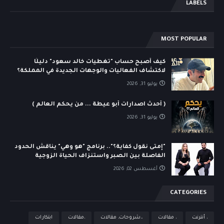
LABELS
MOST POPULAR
كيف أصبح حساب "تغطيات خالد سعود" دليلًا
لاكتشاف الفعاليات والوجهات الجديدة في المملكة؟
يوليو 31, 2026
( أحدث اصدارات أبو عيطة ... من يحكم العالم )
يوليو 31, 2026
"إمتى نقول كفاية؟".. برنامج "هو وهي" يناقش الحدود
الفاصلة بين الصبر واستنزاف الحياة الزوجية
أغسطس 02, 2026
CATEGORIES
، أنترنت
، مقالات
،،شروحات، مقالات
،مقالات
ابتكارات