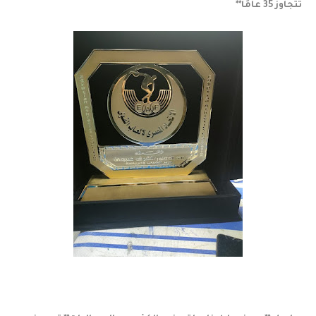
تتجاوز 35 عامًا**