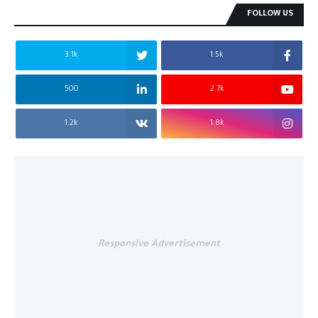
FOLLOW US
3.1k
1.5k
500
2.7k
1.2k
1.8k
Responsive Advertisement