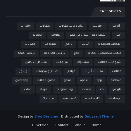
CATEGORIES
، أنترنت
، مقالات
،،شروحات، مقالات
،مقالات
ابتكارات
أخبار
اشطر دكتور اسنان في مصر
إعلانات
الحماية
الهواتف المحمولة
أنترنت
برامج
تكنولوجيا
حصريات
حلقات متخصيصي الحماية
خدع
دروس الهاردوير
دروس حماية
شروحات، مقالات
فيسبوك
مراجعات
مشاكلVS حلول
مقالات
مقالات، أنترنت
مواقع
نصائح وتوجيهات
ويندوز
android
app
apple
game
game، مقالات
giveaway
video
skype
programing
iphone
ios
google
Youtube
windows7
windows10
whatsapp
Design by
Blog Designer
| Distributed by
Gooyaabi Theme
RTL Version
Contact
About
Home