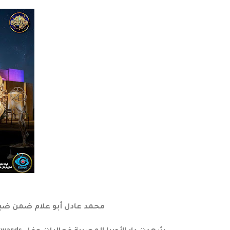
محمد عادل أبو علام ضمن ضيوف Arab Superstar Awards بدار الأوبر