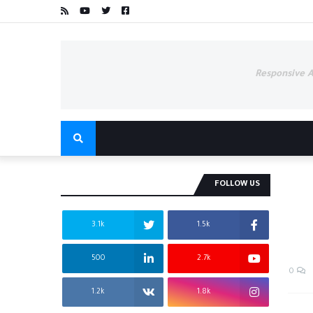
Responsive 
FOLLOW US
3.1k
1.5k
500
2.7k
0
1.2k
1.8k