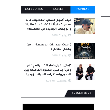
CATEGORIES
LABELS
POPULAR
كيف أصبح حساب "تغطيات خالد
سعود" دليلًا لاكتشاف الفعاليات
والوجهات الجديدة في المملكة؟
يوليو 31, 2026
( أحدث اصدارات أبو عيطة ... من
يحكم العالم )
يوليو 31, 2026
"إمتى نقول كفاية؟".. برنامج "هو
وهي" يناقش الحدود الفاصلة بين
الصبر واستنزاف الحياة الزوجية
أغسطس 02, 2026
SUBSCRIBE US