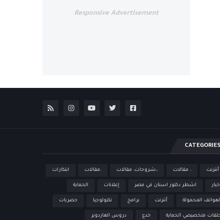
Responsive Advertisement
CATEGORIE
 أنترنت
، مقالات
،،شروحات، مقالات
،مقالات
ابتكارات
خبار
اشطر دكتور اسنان في مصر
إعلانات
الحماية
لهواتف المحمولة
أنترنت
برامج
تكنولوجيا
حصريات
لقات متخصيصي الحماية
خدع
دروس الهاردوير