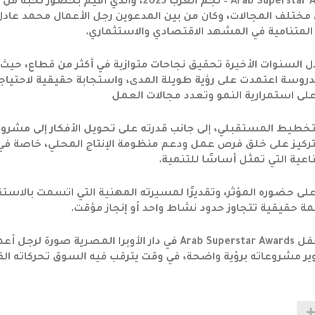
شهدت دار الأوبرا المصرية فعاليات حفل Arab Superstar Awards – نجم العرب 2025، والذي أُقيم بحضور نخبة من
ي مختلف المجالات، وكان من بين المدعوين رجل الأعمال محمد عادل
لمتنامية في المشهد الاقتصادي والاستثماري.
ل السنوات الأخيرة تحقيق نجاحات متوازية في أكثر من قطاع، حيث 
وسة اعتمدت على رؤية طويلة المدى، واستجابة حقيقية لاحتياج
ى استمرارية النمو وتعدد مجالات العمل
والتخطيط المستقبلي، إلى جانب قدرته على تحويل الأفكار إلى مشرو
التركيز على خلق فرص عمل ودعم منظومة الإنتاج المحلي، خاصة في
عية التي تمثل أساسًا للتنمية.
 على حضوره المؤثر، وتقديرًا لمسيرته المهنية التي اتسمت بالاستقر
قيمة حقيقية تتجاوز حدود نشاط واحد أو إنجاز مؤقت.
ويعكس تواجد محمد عادل أبو علام ضمن ضيوف حفل Arab Superstar Awards في دار الأوبرا المصرية صورة لر
 مشروعاته برؤية واضحة، في وقت يترقب فيه السوق تحركاته الق