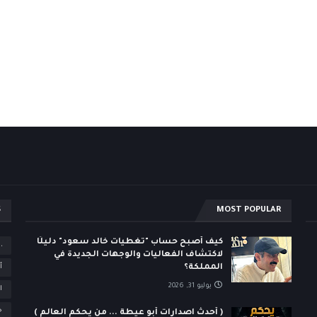
S
MOST POPULAR
كيف أصبح حساب "تغطيات خالد سعود" دليلًا
،
لاكتشاف الفعاليات والوجهات الجديدة في
المملكة؟
أ
يوليو 31, 2026
ا
ح
( أحدث اصدارات أبو عيطة ... من يحكم العالم )