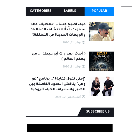
CATEGORIES
LABELS
POPULAR
كيف أصبح حساب "تغطيات خالد
سعود" دليلًا لاكتشاف الفعاليات
والوجهات الجديدة في المملكة؟
يوليو 31, 2026
( أحدث اصدارات أبو عيطة ... من
يحكم العالم )
يوليو 31, 2026
"إمتى نقول كفاية؟".. برنامج "هو
وهي" يناقش الحدود الفاصلة بين
الصبر واستنزاف الحياة الزوجية
أغسطس 02, 2026
SUBSCRIBE US