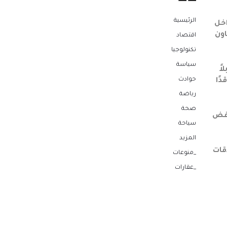
الرئيسية
اخل
اون
اقتصاد
تكنولوجيا
سياسة
اً
حوادث
دًا
رياضة
صحة
افض
سياحة
المزيد
قات
_منوعات
_عقارات