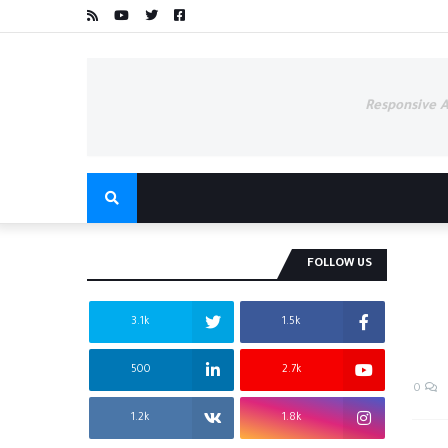
Responsive 
FOLLOW US
3.1k
1.5k
500
2.7k
0
1.2k
1.8k