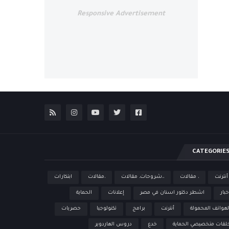
Responsive Advertisement
CATEGORIE
 أنترنت
، مقالات
،،شروحات، مقالات
،مقالات
ابتكارات
خبار
اشطر دكتور اسنان في مصر
إعلانات
الحماية
لهواتف المحمولة
أنترنت
برامج
تكنولوجيا
حصريات
لقات متخصيصي الحماية
خدع
دروس الهاردوير