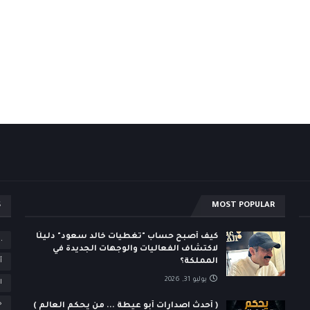
S
MOST POPULAR
كيف أصبح حساب "تغطيات خالد سعود" دليلًا
،
لاكتشاف الفعاليات والوجهات الجديدة في
المملكة؟
أ
يوليو 31, 2026
ا
ح
( أحدث اصدارات أبو عيطة ... من يحكم العالم )