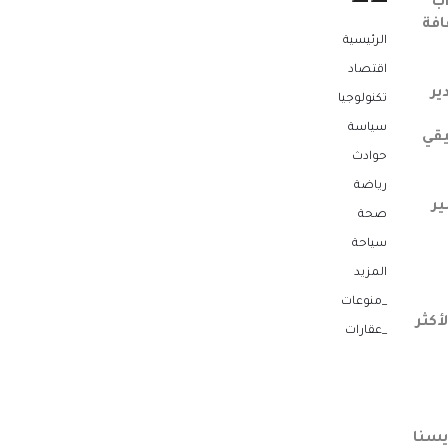
اب
افة
الرئيسية
اقتصاد
ير
تكنولوجيا
سياسة
يقي
حوادث
رياضة
ير
صحة
سياحة
المزيد
_منوعات
أكثر
_عقارات
يسنا