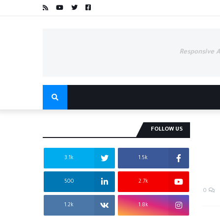
Responsive 
FOLLOW US
3.1k
1.5k
500
2.7k
0
1.2k
1.8k