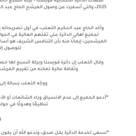
شهدت الدائرة الانتخابية قويسنا – بركة السبع حالة
2025، والتي أسفرت عن وصول المرشح الحاج عبد 
وأكد الحاج عبد الحكيم التعلب، في أول تصريحاته بع
لجميع اهالي الدائرة علي ثقتهم الغالية في ال
المرشحين، إيمانًا منه بأن التنافس الشريف هو أساس
للوصول إل
وقال التعلب إن دائرة قويسنا وبركة السبع لها خصوص
وثقافة عالية تمكنه من تقييم المرش
ووجّه التعلب رسالة إلى أ
“أدعو الجميع إلى عدم الانسياق وراء الشائعات أو الأخ
تنظيمًا وهدوءًا في جولة
و
“نسعى لخدمة الدائرة بكل صدق، وندعو الله أن يكون