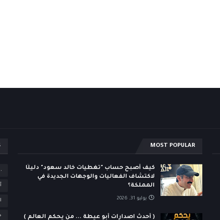
S
MOST POPULAR
كيف أصبح حساب "تغطيات خالد سعود" دليلًا
،
لاكتشاف الفعاليات والوجهات الجديدة في
المملكة؟
أ
يوليو 31, 2026
ا
ح
( أحدث اصدارات أبو عيطة ... من يحكم العالم )