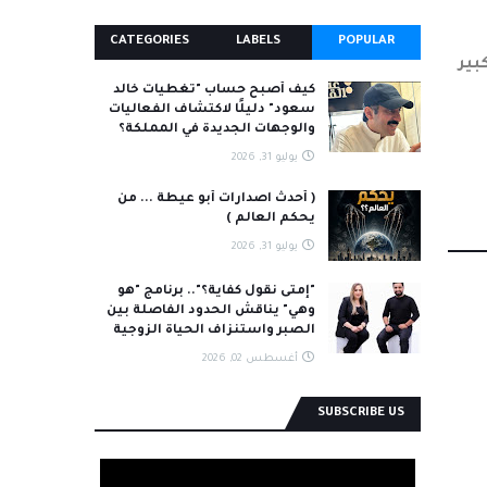
CATEGORIES
LABELS
POPULAR
بير
كيف أصبح حساب "تغطيات خالد
سعود" دليلًا لاكتشاف الفعاليات
والوجهات الجديدة في المملكة؟
يوليو 31, 2026
( أحدث اصدارات أبو عيطة ... من
يحكم العالم )
يوليو 31, 2026
"إمتى نقول كفاية؟".. برنامج "هو
وهي" يناقش الحدود الفاصلة بين
الصبر واستنزاف الحياة الزوجية
أغسطس 02, 2026
SUBSCRIBE US