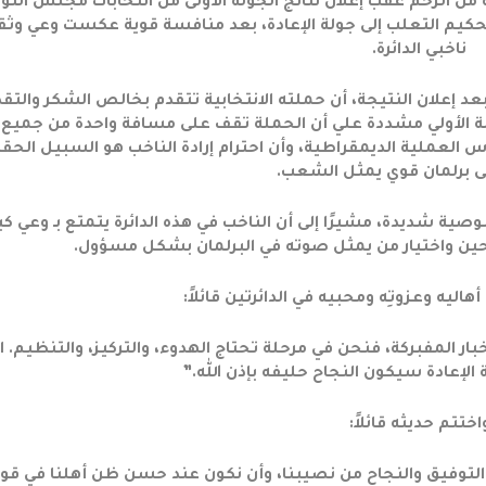
 من الزخم عقب إعلان نتائج الجولة الأولى من انتخابات مجلس النو
الحكيم التعلب إلى جولة الإعادة، بعد منافسة قوية عكست وعي وثق
ناخبي الدائرة.
د إعلان النتيجة، أن حملته الانتخابية تتقدم بخالص الشكر والتقد
جولة الأولي مشددة علي أن الحملة تقف على مسافة واحدة من جميع
 العملية الديمقراطية، وأن احترام إرادة الناخب هو السبيل الحق
ى برلمان قوي يمثل الشعب.
ية شديدة، مشيرًا إلى أن الناخب في هذه الدائرة يتمتع بـ وعي كب
حين واختيار من يمثل صوته في البرلمان بشكل مسؤول.
هاليه وعزوتِه ومحبيه في الدائرتين قائلاً:
بار المفبركة، فنحن في مرحلة تحتاج الهدوء، والتركيز، والتنظيم. ال
 الإعادة سيكون النجاح حليفه بإذن الله.”
اختتم حديثه قائلاً:
 التوفيق والنجاح من نصيبنا، وأن نكون عند حسن ظن أهلنا في قو