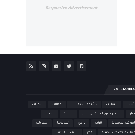
Responsive Advertisement
CATEGORIE
 أنترنت
، مقالات
،،شروحات، مقالات
،مقالات
ابتكارات
خبار
اشطر دكتور اسنان في مصر
إعلانات
الحماية
لهواتف المحمولة
أنترنت
برامج
تكنولوجيا
حصريات
لقات متخصيصي الحماية
خدع
دروس الهاردوير